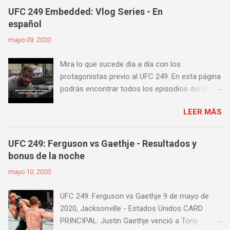
contra golpes a alta velocidad; así como
UFC 249 Embedded: Vlog Series - En
también las entradas rápidas para acortar
español
distancia en una pelea y muy bueno para
mayo 09, 2020
mejorar la velocidad de tus desplazamientos o
tu juego de pies. A continuación te enseñamos
Mira lo que sucede día a día con los
algunos videos donde puedes aprender a
protagonistas previo al UFC 249. En esta página
golpear la pera cielo tierra o pera loca. En esta
podrás encontrar todos los episodios del UFC
lista de videos podrás ver diversos tipos de
249 Embedded: Vlog Series, con subtítulos en
entrenamiento con la pera loca:
LEER MÁS
castellano. Te sugiero que estés pendiente ya
que día a día iremos actualizando está pagina
con un nuevo episodio del UFC 249 Embedded:
UFC 249: Ferguson vs Gaethje - Resultados y
Vlog Series. Episodio 1 Episodio 2
bonus de la noche
Episodio 3 Episodio 4 Episodio 5 ...
mayo 10, 2020
proximamente!
UFC 249: Ferguson vs Gaethje 9 de mayo de
2020, Jacksonville - Estados Unidos CARD
PRINCIPAL: Justin Gaethje venció a Tony