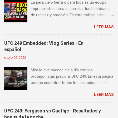
La pera cielo tierra o pera loca es un equipo
imprescindible para desarrollar tus habilidades
de rapidez y reacción. En este trabajo prima
más la precisión y velocidad en el golpeo que la
LEER MÁS
fuerza o la contundencia. Este trabajo también
es fenomenal para desarrollar esquives y
contra golpes a alta velocidad; así como
UFC 249 Embedded: Vlog Series - En
también las entradas rápidas para acortar
español
distancia en una pelea y muy bueno para
mayo 09, 2020
mejorar la velocidad de tus desplazamientos o
tu juego de pies. A continuación te enseñamos
Mira lo que sucede día a día con los
algunos videos donde puedes aprender a
protagonistas previo al UFC 249. En esta página
golpear la pera cielo tierra o pera loca. En esta
podrás encontrar todos los episodios del UFC
lista de videos podrás ver diversos tipos de
249 Embedded: Vlog Series, con subtítulos en
entrenamiento con la pera loca:
LEER MÁS
castellano. Te sugiero que estés pendiente ya
que día a día iremos actualizando está pagina
con un nuevo episodio del UFC 249 Embedded:
UFC 249: Ferguson vs Gaethje - Resultados y
Vlog Series. Episodio 1 Episodio 2
bonus de la noche