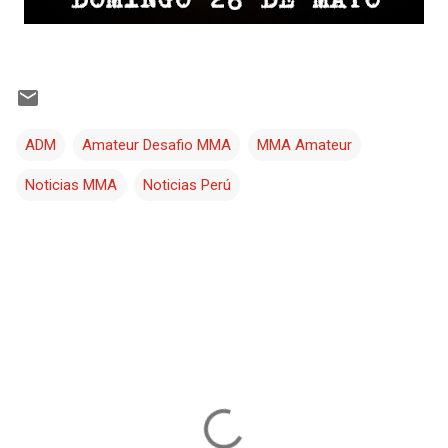
ADM
Amateur Desafio MMA
MMA Amateur
Noticias MMA
Noticias Perú
C
o
m
e
n
t
a
r