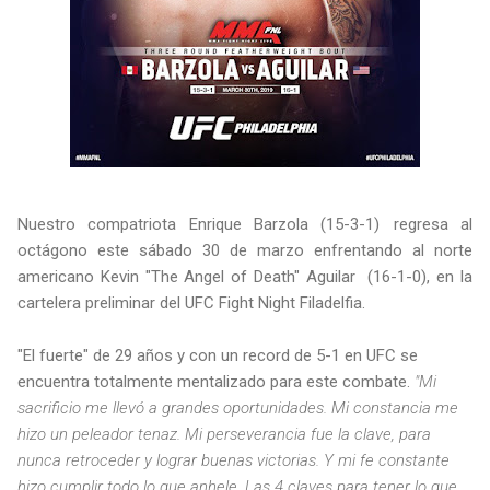
Nuestro compatriota Enrique Barzola (15-3-1)
regresa al
octágono este sábado 30 de marzo enfrentando al norte
americano Kevin "The Angel of Death" Aguilar (16-1-0), en la
cartelera preliminar del UFC Fight Night Filadelfia.
"El fuerte" de 29 años y con un record de 5-1 en UFC se
encuentra totalmente mentalizado para este combate.
"Mi
sacrificio me llevó a grandes oportunidades. Mi constancia me
hizo un peleador tenaz. Mi perseverancia fue la clave, para
nunca retroceder y lograr buenas victorias. Y mi fe constante
hizo cumplir todo lo que anhele. Las 4 claves para tener lo que