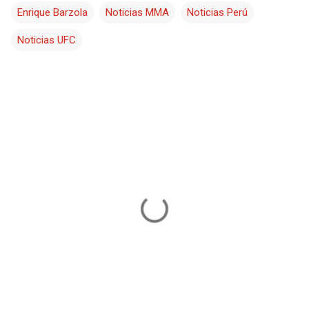
Enrique Barzola
Noticias MMA
Noticias Perú
Noticias UFC
C
o
m
e
n
t
a
r
i
o
s