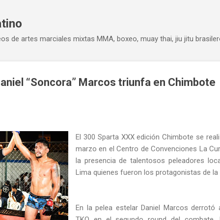
Ir al contenido principal
atino
eos de artes marciales mixtas MMA, boxeo, muay thai, jiu jitu brasiler
aniel “Soncora” Marcos triunfa en Chimbote
El 300 Sparta XXX edición Chimbote se real
marzo en el Centro de Convenciones La Cu
la presencia de talentosos peleadores loca
Lima quienes fueron los protagonistas de la
En la pelea estelar Daniel Marcos derrotó
TKO en el segundo round del combate. E