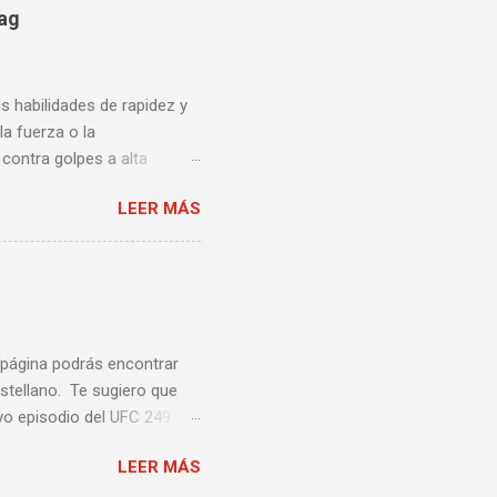
bag
us habilidades de rapidez y
la fuerza o la
contra golpes a alta
una pelea y muy bueno para
LEER MÁS
ción te enseñamos algunos
ta lista de videos podrás
a página podrás encontrar
stellano. Te sugiero que
vo episodio del UFC 249
 Episodio 5 ...
LEER MÁS