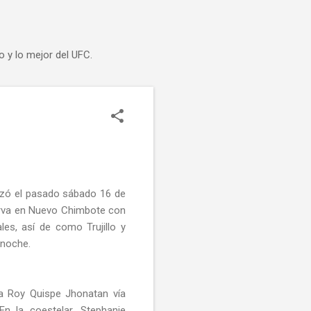
o y lo mejor del UFC.
izó el pasado sábado 16 de
rva en Nuevo Chimbote con
les, así de como Trujillo y
 noche.
 a Roy Quispe Jhonatan vía
n la coestelar, Stephanie