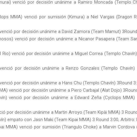
rai) venció por decisión unánime a Ramiro Moncada (Templo Cha
lops MMA) venció por sumisión (Kimura) a Niel Vargas (Dragon Roj
) venció por decisión unánime a David Zamora (Team Mamut) 3Round 
nosos) venció por decisión unánime a Nicanor Pasapera (Team Samu
 Rio) venció por decisión unánime a Miguel Correa (Templo Chavín) 
venció por decisión unánime a Renzo Gonzales (Templo Chavín) 3
 venció por decisión unánime a Hans Chu (Templo Chavín) 3Round 3:0
) venció por decisión unánime a Piero Carbajal (Alat Dojo) 3Round 
ín) venció por decisión unánime a Edward Zeña (Cyclops MMA) 3
nció por decisión unánime a Martin Arroyo (Team Kipài MMA) 3 Round 
vín) empato con Jasn Maki (Team Kipai MMA) 3 Round 3:00, Arbitro:
ai MMA) venció por sumisión (Triangulo Choke) a Marvin Cordova (