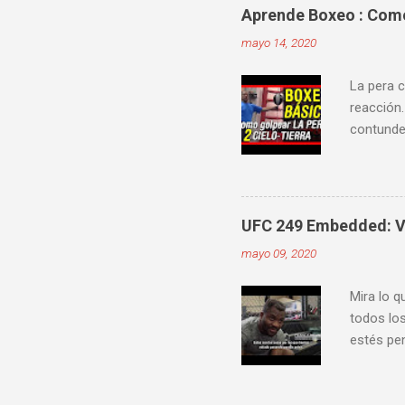
Aprende Boxeo : Como 
mayo 14, 2020
La pera c
reacción.
contunden
velocidad
mejorar 
videos do
ver diver
UFC 249 Embedded: Vl
mayo 09, 2020
Mira lo q
todos los
estés pen
Embedde
proximam