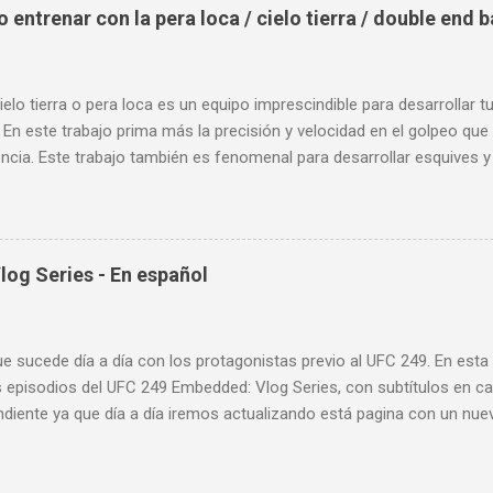
entrenar con la pera loca / cielo tierra / double end 
ielo tierra o pera loca es un equipo imprescindible para desarrollar t
 En este trabajo prima más la precisión y velocidad en el golpeo que 
cia. Este trabajo también es fenomenal para desarrollar esquives y 
; así como también las entradas rápidas para acortar distancia en 
la velocidad de tus desplazamientos o tu juego de pies. A continua
nde puedes aprender a golpear la pera cielo tierra o pera loca. En es
sos tipos de entrenamiento con la pera loca:
og Series - En español
ue sucede día a día con los protagonistas previo al UFC 249. En est
 episodios del UFC 249 Embedded: Vlog Series, con subtítulos en ca
diente ya que día a día iremos actualizando está pagina con un nue
d: Vlog Series. Episodio 1 Episodio 2 Episodio 3 Episodio 4
ente!