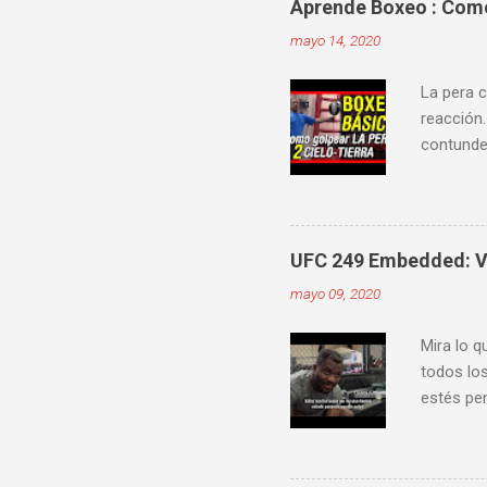
Aprende Boxeo : Como 
mayo 14, 2020
La pera c
reacción.
contunden
velocidad
mejorar 
videos do
ver diver
UFC 249 Embedded: Vl
mayo 09, 2020
Mira lo q
todos los
estés pen
Embedde
proximam