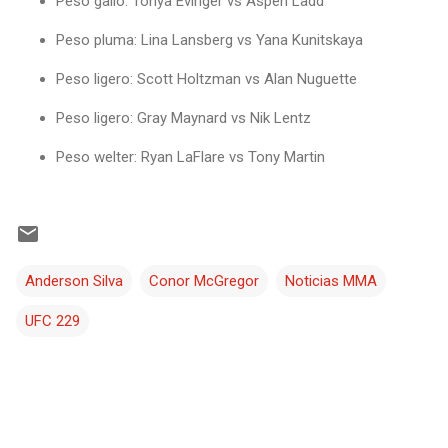
Peso gallo: Tonya Evinger vs Aspen Ladd
Peso pluma: Lina Lansberg vs Yana Kunitskaya
Peso ligero: Scott Holtzman vs Alan Nuguette
Peso ligero: Gray Maynard vs Nik Lentz
Peso welter: Ryan LaFlare vs Tony Martin
Anderson Silva
Conor McGregor
Noticias MMA
UFC 229
C
o
m