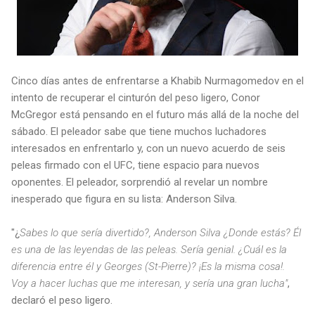
Cinco días antes de enfrentarse a Khabib Nurmagomedov en el
intento de recuperar el cinturón del peso ligero, Conor
McGregor está pensando en el futuro más allá de la noche del
sábado. El peleador sabe que tiene muchos luchadores
interesados ​​en enfrentarlo y, con un nuevo acuerdo de seis
peleas firmado con el UFC, tiene espacio para nuevos
oponentes. El peleador, sorprendió al revelar un nombre
inesperado que figura en su lista: Anderson Silva.
"¿
Sabes lo que sería divertido?, Anderson Silva ¿Donde estás? Él
es una de las leyendas de las peleas. Sería genial. ¿Cuál es la
diferencia entre él y Georges (St-Pierre)? ¡Es la misma cosa!.
Voy a hacer luchas que me interesan, y sería una gran lucha"
,
declaró el peso ligero.