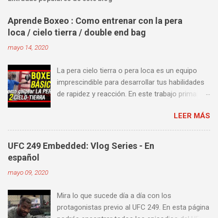
Aprende Boxeo : Como entrenar con la pera
loca / cielo tierra / double end bag
mayo 14, 2020
La pera cielo tierra o pera loca es un equipo
imprescindible para desarrollar tus habilidades
de rapidez y reacción. En este trabajo prima
más la precisión y velocidad en el golpeo que la
LEER MÁS
fuerza o la contundencia. Este trabajo también
es fenomenal para desarrollar esquives y
contra golpes a alta velocidad; así como
UFC 249 Embedded: Vlog Series - En
también las entradas rápidas para acortar
español
distancia en una pelea y muy bueno para
mayo 09, 2020
mejorar la velocidad de tus desplazamientos o
tu juego de pies. A continuación te enseñamos
Mira lo que sucede día a día con los
algunos videos donde puedes aprender a
protagonistas previo al UFC 249. En esta página
golpear la pera cielo tierra o pera loca. En esta