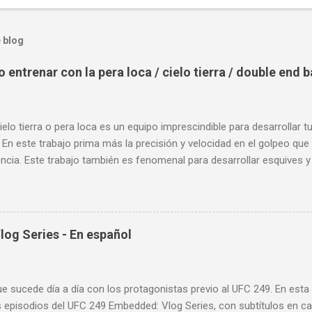
 blog
entrenar con la pera loca / cielo tierra / double end 
ielo tierra o pera loca es un equipo imprescindible para desarrollar t
 En este trabajo prima más la precisión y velocidad en el golpeo que 
cia. Este trabajo también es fenomenal para desarrollar esquives y 
; así como también las entradas rápidas para acortar distancia en 
la velocidad de tus desplazamientos o tu juego de pies. A continua
nde puedes aprender a golpear la pera cielo tierra o pera loca. En es
sos tipos de entrenamiento con la pera loca:
og Series - En español
ue sucede día a día con los protagonistas previo al UFC 249. En est
 episodios del UFC 249 Embedded: Vlog Series, con subtítulos en ca