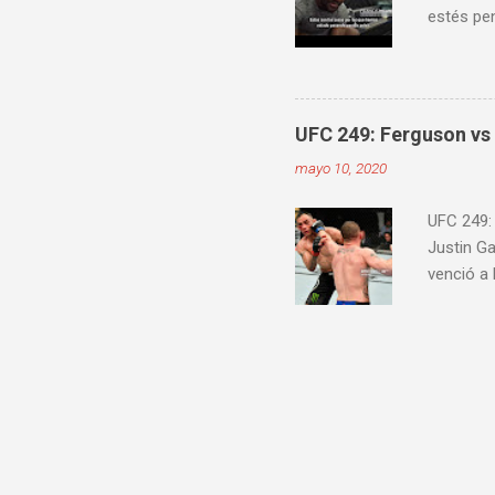
estés pen
Embedde
proximam
UFC 249: Ferguson vs 
mayo 10, 2020
UFC 249:
Justin G
venció a
Jairzinho
knockout
30-27) C
Alexey Ol
venció a 
Price por
Charles 
dividida (