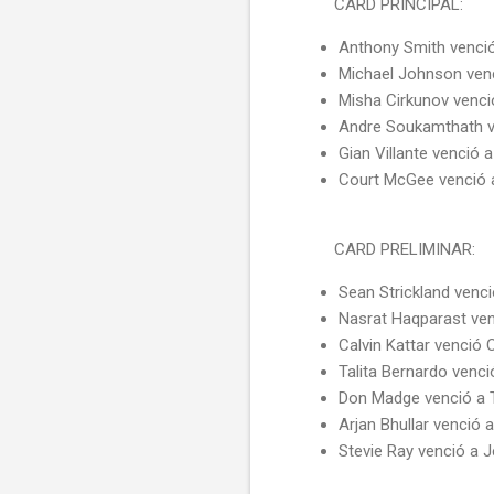
CARD PRINCIPAL:
Anthony Smith venció
Michael Johnson venc
Misha Cirkunov venci
Andre Soukamthath v
Gian Villante venció 
Court McGee venció a
CARD PRELIMINAR:
Sean Strickland venc
Nasrat Haqparast ven
Calvin Kattar venció 
Talita Bernardo venc
Don Madge venció a 
Arjan Bhullar venció
Stevie Ray venció a 