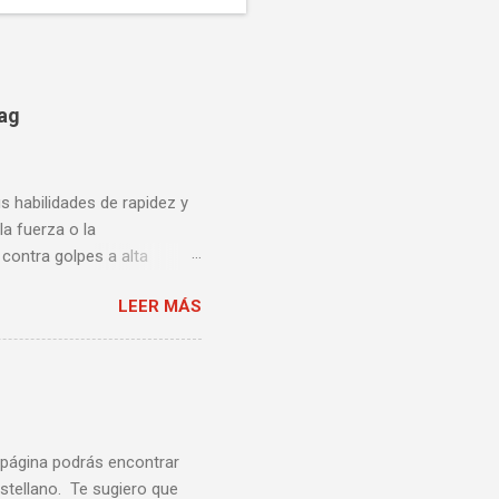
bag
us habilidades de rapidez y
la fuerza o la
contra golpes a alta
una pelea y muy bueno para
LEER MÁS
ción te enseñamos algunos
ta lista de videos podrás
a página podrás encontrar
stellano. Te sugiero que