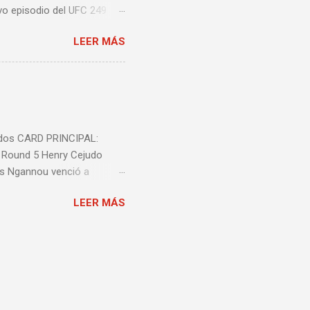
vo episodio del UFC 249
 Episodio 5 ...
LEER MÁS
nidos CARD PRINCIPAL:
l Round 5 Henry Cejudo
is Ngannou venció a
ió a Jeremy Stephens por
LEER MÁS
decisión unânime (triple
n unánime (triple 29-28)
 29-28) Carla Esparza
nte Luque venció a Niko
ce Mitchell venció a
ó a Sam Alvey por decisión