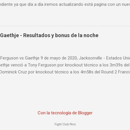
diente ya que día a día iremos actualizando está pagina con un nue
d: Vlog Series. Episodio 1 Episodio 2 Episodio 3 Episodio 4
ente!
Gaethje - Resultados y bonus de la noche
 Ferguson vs Gaethje 9 de mayo de 2020, Jacksonville - Estados U
aethje venció a Tony Ferguson por knockout técnico a los 3m39s de
 Dominick Cruz por knockout técnico a los 4m58s del Round 2 Franc
 Rozenstruik por knockout a los 20s del Round 1 Calvin Kattar venc
 a los 2m42s del Round 2 Greg Hardy venció a Yorgan de Castro por 
ARD PRELIMINAR: Anthony Pettis venció a Donald Cerrone por decisió
einik venció a Fabrício Werdum por decisión dividida (28-29, 29-28 y
Michelle Waterson por decisión dividida (27-30, 29-28 y 30-27) Vice
Con la tecnología de Blogger
 knockout técnico (interrupción médica) a los 3m37s del Round 3 Bry
Rosa por decisión unánime (30-25, 30-25 y 30-24) Ryan Spann venci
Fight Club Perú
29-28, 28-29 ...