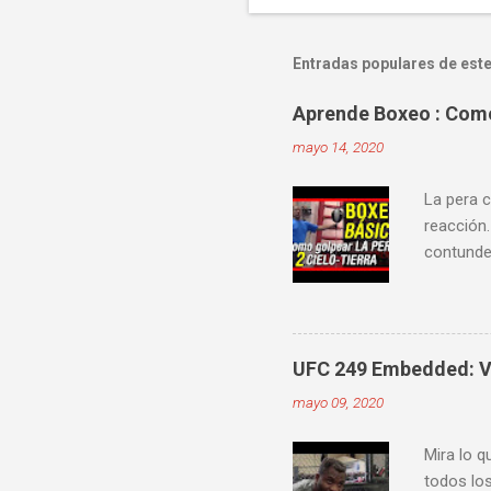
Entradas populares de este
Aprende Boxeo : Como 
mayo 14, 2020
La pera c
reacción.
contunden
velocidad
mejorar 
videos do
ver diver
UFC 249 Embedded: Vl
mayo 09, 2020
Mira lo q
todos los