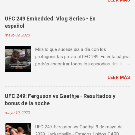
fuerza o la contundencia. Este trabajo también
es fenomenal para desarrollar esquives y
contra golpes a alta velocidad; así como
UFC 249 Embedded: Vlog Series - En
también las entradas rápidas para acortar
español
distancia en una pelea y muy bueno para
mayo 09, 2020
mejorar la velocidad de tus desplazamientos o
tu juego de pies. A continuación te enseñamos
Mira lo que sucede día a día con los
algunos videos donde puedes aprender a
protagonistas previo al UFC 249. En esta página
golpear la pera cielo tierra o pera loca. En esta
podrás encontrar todos los episodios del UFC
lista de videos podrás ver diversos tipos de
249 Embedded: Vlog Series, con subtítulos en
entrenamiento con la pera loca:
LEER MÁS
castellano. Te sugiero que estés pendiente ya
que día a día iremos actualizando está pagina
con un nuevo episodio del UFC 249 Embedded:
UFC 249: Ferguson vs Gaethje - Resultados y
Vlog Series. Episodio 1 Episodio 2
bonus de la noche
Episodio 3 Episodio 4 Episodio 5 ...
mayo 10, 2020
proximamente!
UFC 249: Ferguson vs Gaethje 9 de mayo de
2020, Jacksonville - Estados Unidos CARD