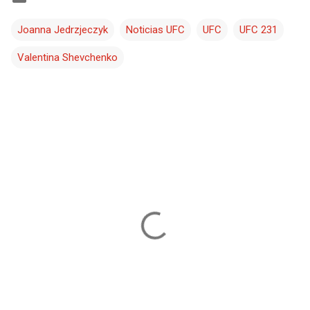
Joanna Jedrzjeczyk
Noticias UFC
UFC
UFC 231
Valentina Shevchenko
C
o
m
e
n
t
a
r
i
o
s