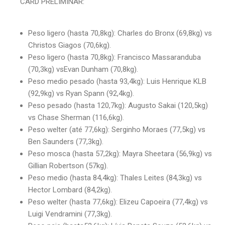
CARD PRELIMINAR:
Peso ligero (hasta 70,8kg): Charles do Bronx (69,8kg) vs
Christos Giagos (70,6kg).
Peso ligero (hasta 70,8kg): Francisco Massaranduba
(70,3kg) vsEvan Dunham (70,8kg).
Peso medio pesado (hasta 93,4kg): Luis Henrique KLB
(92,9kg) vs Ryan Spann (92,4kg).
Peso pesado (hasta 120,7kg): Augusto Sakai (120,5kg)
vs Chase Sherman (116,6kg).
Peso welter (até 77,6kg): Serginho Moraes (77,5kg) vs
Ben Saunders (77,3kg).
Peso mosca (hasta 57,2kg): Mayra Sheetara (56,9kg) vs
Gillian Robertson (57kg).
Peso medio (hasta 84,4kg): Thales Leites (84,3kg) vs
Hector Lombard (84,2kg).
Peso welter (hasta 77,6kg): Elizeu Capoeira (77,4kg) vs
Luigi Vendramini (77,3kg).