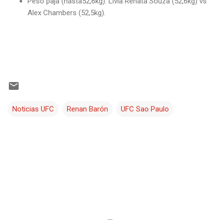
Peso paja (hasta52,6kg): Lívia Renata Souza (52,6kg) vs
Alex Chambers (52,5kg).
Noticias UFC
Renan Barón
UFC Sao Paulo
C
o
m
e
n
t
a