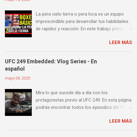
La pera cielo tierra o pera loca es un equipo
imprescindible para desarrollar tus habilidades
de rapidez y reacción. En este trabajo prima
más la precisión y velocidad en el golpeo que la
LEER MÁS
fuerza o la contundencia. Este trabajo también
es fenomenal para desarrollar esquives y
contra golpes a alta velocidad; así como
UFC 249 Embedded: Vlog Series - En
también las entradas rápidas para acortar
español
distancia en una pelea y muy bueno para
mayo 09, 2020
mejorar la velocidad de tus desplazamientos o
tu juego de pies. A continuación te enseñamos
Mira lo que sucede día a día con los
algunos videos donde puedes aprender a
protagonistas previo al UFC 249. En esta página
golpear la pera cielo tierra o pera loca. En esta
podrás encontrar todos los episodios del UFC
lista de videos podrás ver diversos tipos de
249 Embedded: Vlog Series, con subtítulos en
entrenamiento con la pera loca:
LEER MÁS
castellano. Te sugiero que estés pendiente ya
que día a día iremos actualizando está pagina
con un nuevo episodio del UFC 249 Embedded: