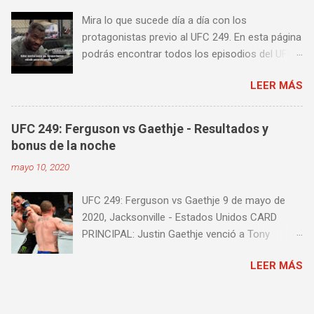
tu juego de pies. A continuación te enseñamos
Mira lo que sucede día a día con los
algunos videos donde puedes aprender a
protagonistas previo al UFC 249. En esta página
golpear la pera cielo tierra o pera loca. En esta
podrás encontrar todos los episodios del UFC
lista de videos podrás ver diversos tipos de
249 Embedded: Vlog Series, con subtítulos en
entrenamiento con la pera loca:
LEER MÁS
castellano. Te sugiero que estés pendiente ya
que día a día iremos actualizando está pagina
con un nuevo episodio del UFC 249 Embedded:
UFC 249: Ferguson vs Gaethje - Resultados y
Vlog Series. Episodio 1 Episodio 2
bonus de la noche
Episodio 3 Episodio 4 Episodio 5 ...
mayo 10, 2020
proximamente!
UFC 249: Ferguson vs Gaethje 9 de mayo de
2020, Jacksonville - Estados Unidos CARD
PRINCIPAL: Justin Gaethje venció a Tony
Ferguson por knockout técnico a los 3m39s del
LEER MÁS
Round 5 Henry Cejudo venció a Dominick Cruz
por knockout técnico a los 4m58s del Round 2
Francis Ngannou venció a Jairzinho