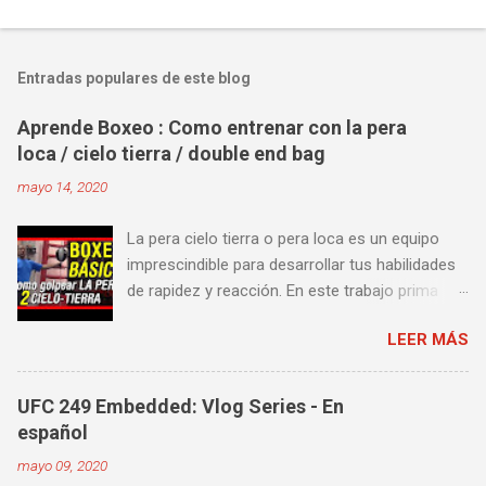
Entradas populares de este blog
Aprende Boxeo : Como entrenar con la pera
loca / cielo tierra / double end bag
mayo 14, 2020
La pera cielo tierra o pera loca es un equipo
imprescindible para desarrollar tus habilidades
de rapidez y reacción. En este trabajo prima
más la precisión y velocidad en el golpeo que la
LEER MÁS
fuerza o la contundencia. Este trabajo también
es fenomenal para desarrollar esquives y
contra golpes a alta velocidad; así como
UFC 249 Embedded: Vlog Series - En
también las entradas rápidas para acortar
español
distancia en una pelea y muy bueno para
mayo 09, 2020
mejorar la velocidad de tus desplazamientos o