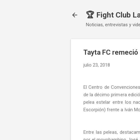
🏆 Fight Club L
Noticias, entrevistas y vid
Tayta FC remeció 
julio 23, 2018
El Centro de Convenciones
de la décimo primera edici
pelea estelar entre los na
Escorpión) frente a Iván M
Entre las peleas, destaca
por el moyobambino José O