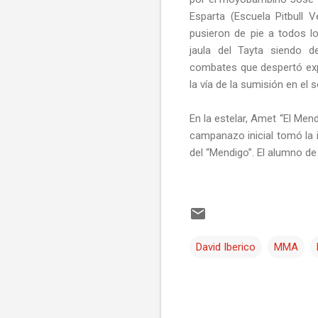
Esparta (Escuela Pitbull 
pusieron de pie a todos l
jaula del Tayta siendo d
combates que despertó exp
la vía de la sumisión en el
En la estelar, Amet “El Mend
campanazo inicial tomó la i
del “Mendigo”. El alumno de 
David Iberico
MMA
C
o