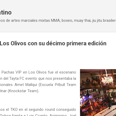
Ir al contenido principal
atino
eos de artes marciales mixtas MMA, boxeo, muay thai, jiu jitu brasiler
Los Olivos con su décimo primera edición
 Pachas VIP en Los Olivos fue el escenario
ón del Tayta FC evento que nos presentaba la
cionales Amet Mallqui (Escuela Pitbull Team
olnar (Knockstar Team).
mos el TKO en el segundo round conseguido
choa frente a Luis Ccanto. Asimismo, Joel