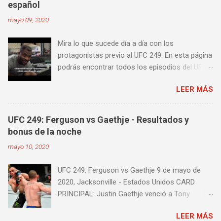
español
distancia en una pelea y muy bueno para
mayo 09, 2020
mejorar la velocidad de tus desplazamientos o
tu juego de pies. A continuación te enseñamos
Mira lo que sucede día a día con los
algunos videos donde puedes aprender a
protagonistas previo al UFC 249. En esta página
golpear la pera cielo tierra o pera loca. En esta
podrás encontrar todos los episodios del UFC
lista de videos podrás ver diversos tipos de
249 Embedded: Vlog Series, con subtítulos en
entrenamiento con la pera loca:
LEER MÁS
castellano. Te sugiero que estés pendiente ya
que día a día iremos actualizando está pagina
con un nuevo episodio del UFC 249 Embedded:
UFC 249: Ferguson vs Gaethje - Resultados y
Vlog Series. Episodio 1 Episodio 2
bonus de la noche
Episodio 3 Episodio 4 Episodio 5 ...
mayo 10, 2020
proximamente!
UFC 249: Ferguson vs Gaethje 9 de mayo de
2020, Jacksonville - Estados Unidos CARD
PRINCIPAL: Justin Gaethje venció a Tony
Ferguson por knockout técnico a los 3m39s del
LEER MÁS
Round 5 Henry Cejudo venció a Dominick Cruz