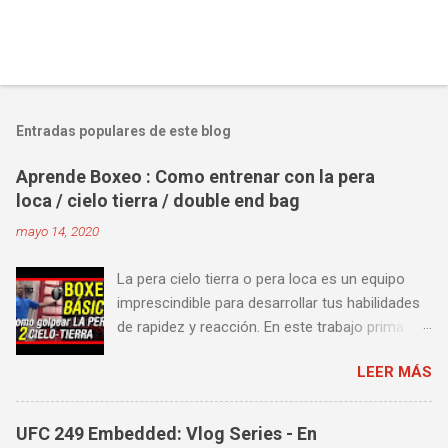
Entradas populares de este blog
Aprende Boxeo : Como entrenar con la pera
loca / cielo tierra / double end bag
mayo 14, 2020
La pera cielo tierra o pera loca es un equipo
imprescindible para desarrollar tus habilidades
de rapidez y reacción. En este trabajo prima
más la precisión y velocidad en el golpeo que la
LEER MÁS
fuerza o la contundencia. Este trabajo también
es fenomenal para desarrollar esquives y
contra golpes a alta velocidad; así como
UFC 249 Embedded: Vlog Series - En
también las entradas rápidas para acortar