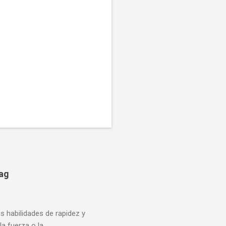
bag
us habilidades de rapidez y
la fuerza o la