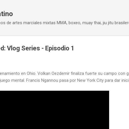
Ir al contenido principal
atino
eos de artes marciales mixtas MMA, boxeo, muay thai, jiu jitu brasiler
 Vlog Series - Episodio 1
trenamiento en Ohio. Volkan Oezdemir finaliza fuerte su campo con go
juego mental. Francis Ngannou pasa por New York City para dar inic