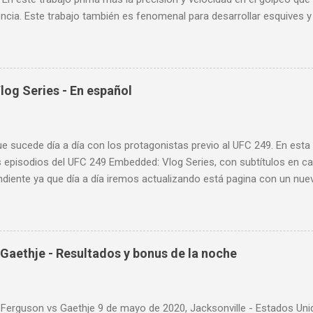
cia. Este trabajo también es fenomenal para desarrollar esquives y 
; así como también las entradas rápidas para acortar distancia en 
la velocidad de tus desplazamientos o tu juego de pies. A continua
nde puedes aprender a golpear la pera cielo tierra o pera loca. En es
sos tipos de entrenamiento con la pera loca:
og Series - En español
ue sucede día a día con los protagonistas previo al UFC 249. En est
 episodios del UFC 249 Embedded: Vlog Series, con subtítulos en ca
diente ya que día a día iremos actualizando está pagina con un nue
d: Vlog Series. Episodio 1 Episodio 2 Episodio 3 Episodio 4
ente!
Gaethje - Resultados y bonus de la noche
 Ferguson vs Gaethje 9 de mayo de 2020, Jacksonville - Estados U