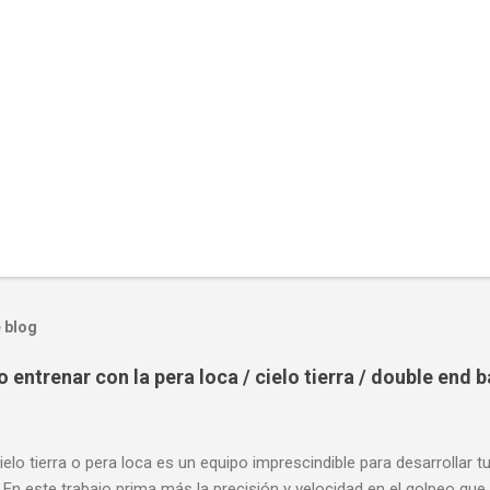
 blog
entrenar con la pera loca / cielo tierra / double end 
ielo tierra o pera loca es un equipo imprescindible para desarrollar t
 En este trabajo prima más la precisión y velocidad en el golpeo que 