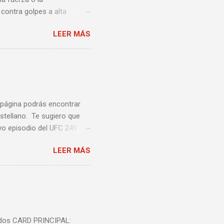
contra golpes a alta
una pelea y muy bueno para
LEER MÁS
ción te enseñamos algunos
ta lista de videos podrás
a página podrás encontrar
stellano. Te sugiero que
vo episodio del UFC 249
 Episodio 5 ...
LEER MÁS
nidos CARD PRINCIPAL: