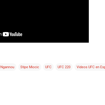
s Ngannou
Stipe Miocic
UFC
UFC 220
Videos UFC en Es