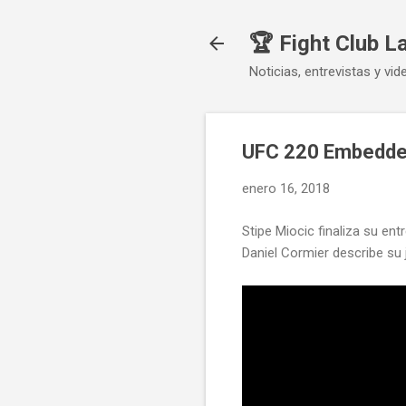
🏆 Fight Club L
Noticias, entrevistas y vid
UFC 220 Embedded:
enero 16, 2018
Stipe Miocic finaliza su en
Daniel Cormier describe su 