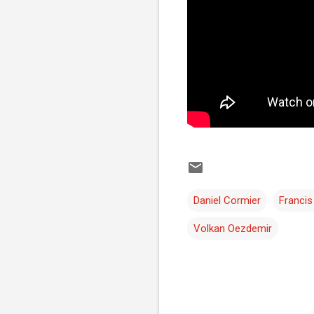
Daniel Cormier
Franci
Volkan Oezdemir
C
o
m