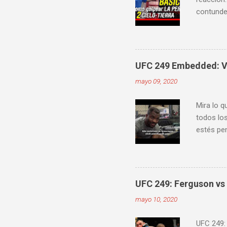
contunden
velocidad
mejorar 
videos do
ver diver
UFC 249 Embedded: Vl
mayo 09, 2020
Mira lo q
todos los
estés pen
Embedde
proximam
UFC 249: Ferguson vs 
mayo 10, 2020
UFC 249: