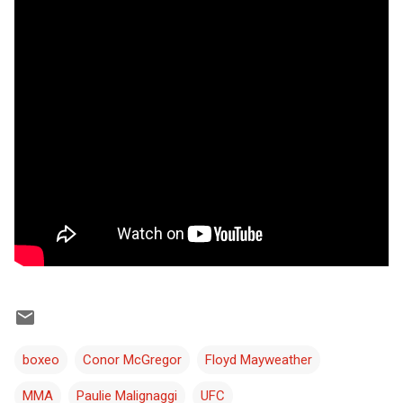
boxeo
Conor McGregor
Floyd Mayweather
MMA
Paulie Malignaggi
UFC