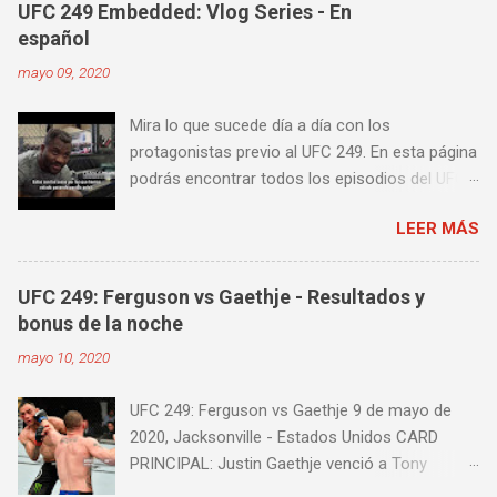
UFC 249 Embedded: Vlog Series - En
también las entradas rápidas para acortar
español
distancia en una pelea y muy bueno para
mayo 09, 2020
mejorar la velocidad de tus desplazamientos o
tu juego de pies. A continuación te enseñamos
Mira lo que sucede día a día con los
algunos videos donde puedes aprender a
protagonistas previo al UFC 249. En esta página
golpear la pera cielo tierra o pera loca. En esta
podrás encontrar todos los episodios del UFC
lista de videos podrás ver diversos tipos de
249 Embedded: Vlog Series, con subtítulos en
entrenamiento con la pera loca:
LEER MÁS
castellano. Te sugiero que estés pendiente ya
que día a día iremos actualizando está pagina
con un nuevo episodio del UFC 249 Embedded:
UFC 249: Ferguson vs Gaethje - Resultados y
Vlog Series. Episodio 1 Episodio 2
bonus de la noche
Episodio 3 Episodio 4 Episodio 5 ...
mayo 10, 2020
proximamente!
UFC 249: Ferguson vs Gaethje 9 de mayo de
2020, Jacksonville - Estados Unidos CARD
PRINCIPAL: Justin Gaethje venció a Tony
Ferguson por knockout técnico a los 3m39s del