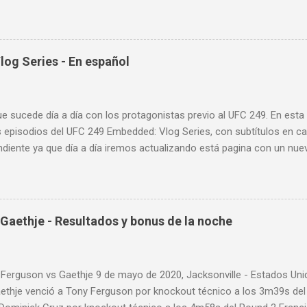
; así como también las entradas rápidas para acortar distancia en 
la velocidad de tus desplazamientos o tu juego de pies. A continua
nde puedes aprender a golpear la pera cielo tierra o pera loca. En es
sos tipos de entrenamiento con la pera loca:
og Series - En español
ue sucede día a día con los protagonistas previo al UFC 249. En est
 episodios del UFC 249 Embedded: Vlog Series, con subtítulos en ca
diente ya que día a día iremos actualizando está pagina con un nue
d: Vlog Series. Episodio 1 Episodio 2 Episodio 3 Episodio 4
ente!
Gaethje - Resultados y bonus de la noche
 Ferguson vs Gaethje 9 de mayo de 2020, Jacksonville - Estados U
aethje venció a Tony Ferguson por knockout técnico a los 3m39s de