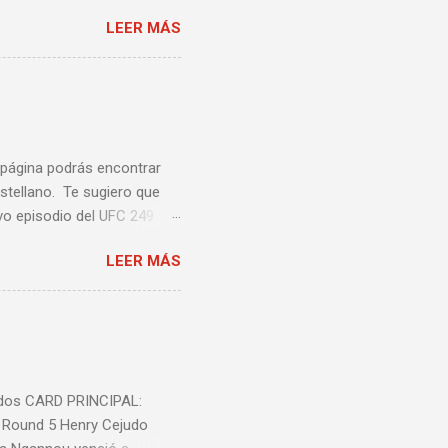
una pelea y muy bueno para
LEER MÁS
ción te enseñamos algunos
ta lista de videos podrás
a página podrás encontrar
stellano. Te sugiero que
vo episodio del UFC 249
 Episodio 5 ...
LEER MÁS
nidos CARD PRINCIPAL:
l Round 5 Henry Cejudo