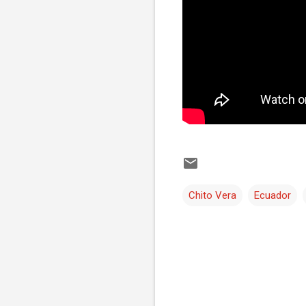
Chito Vera
Ecuador
C
o
m
e