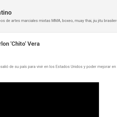
Ir al contenido principal
atino
eos de artes marciales mixtas MMA, boxeo, muay thai, jiu jitu brasiler
lon 'Chito' Vera
salió de su país para vivir en los Estados Unidos y poder mejorar en 