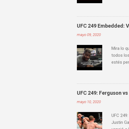
velocidad
mejorar 
videos do
ver diver
UFC 249 Embedded: Vl
mayo 09, 2020
Mira lo q
todos los
estés pen
Embedde
proximam
UFC 249: Ferguson vs 
mayo 10, 2020
UFC 249:
Justin G