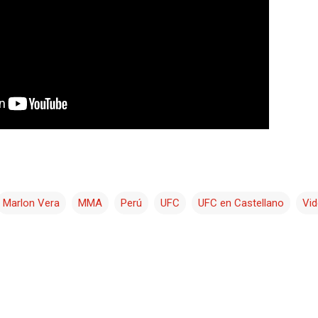
Marlon Vera
MMA
Perú
UFC
UFC en Castellano
Vid