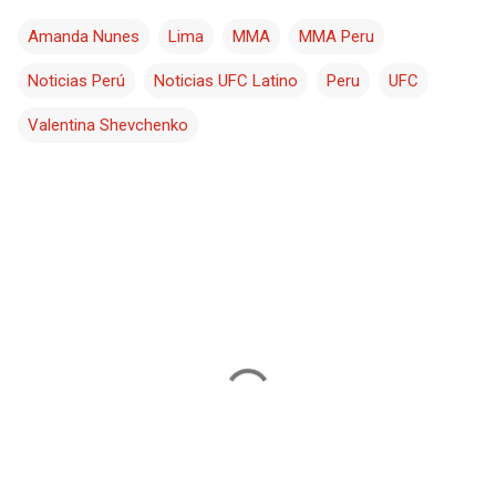
Amanda Nunes
Lima
MMA
MMA Peru
Noticias Perú
Noticias UFC Latino
Peru
UFC
Valentina Shevchenko
C
o
m
e
n
t
a
r
i
o
s