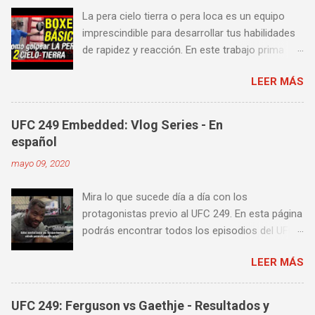
La pera cielo tierra o pera loca es un equipo
imprescindible para desarrollar tus habilidades
de rapidez y reacción. En este trabajo prima
más la precisión y velocidad en el golpeo que la
LEER MÁS
fuerza o la contundencia. Este trabajo también
es fenomenal para desarrollar esquives y
contra golpes a alta velocidad; así como
UFC 249 Embedded: Vlog Series - En
también las entradas rápidas para acortar
español
distancia en una pelea y muy bueno para
mayo 09, 2020
mejorar la velocidad de tus desplazamientos o
tu juego de pies. A continuación te enseñamos
Mira lo que sucede día a día con los
algunos videos donde puedes aprender a
protagonistas previo al UFC 249. En esta página
golpear la pera cielo tierra o pera loca. En esta
podrás encontrar todos los episodios del UFC
lista de videos podrás ver diversos tipos de
249 Embedded: Vlog Series, con subtítulos en
entrenamiento con la pera loca:
LEER MÁS
castellano. Te sugiero que estés pendiente ya
que día a día iremos actualizando está pagina
con un nuevo episodio del UFC 249 Embedded:
UFC 249: Ferguson vs Gaethje - Resultados y
Vlog Series. Episodio 1 Episodio 2