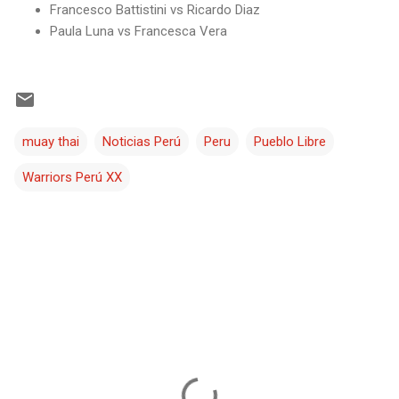
Francesco Battistini vs Ricardo Diaz
Paula Luna vs Francesca Vera
muay thai
Noticias Perú
Peru
Pueblo Libre
Warriors Perú XX
C
o
m
e
n
t
a
r