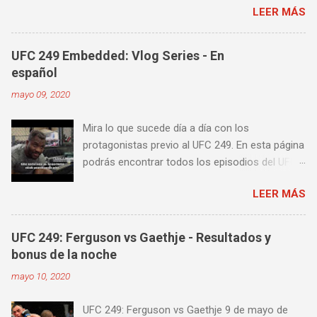
LEER MÁS
fuerza o la contundencia. Este trabajo también
es fenomenal para desarrollar esquives y
contra golpes a alta velocidad; así como
UFC 249 Embedded: Vlog Series - En
también las entradas rápidas para acortar
español
distancia en una pelea y muy bueno para
mayo 09, 2020
mejorar la velocidad de tus desplazamientos o
tu juego de pies. A continuación te enseñamos
Mira lo que sucede día a día con los
algunos videos donde puedes aprender a
protagonistas previo al UFC 249. En esta página
golpear la pera cielo tierra o pera loca. En esta
podrás encontrar todos los episodios del UFC
lista de videos podrás ver diversos tipos de
249 Embedded: Vlog Series, con subtítulos en
entrenamiento con la pera loca:
LEER MÁS
castellano. Te sugiero que estés pendiente ya
que día a día iremos actualizando está pagina
con un nuevo episodio del UFC 249 Embedded:
UFC 249: Ferguson vs Gaethje - Resultados y
Vlog Series. Episodio 1 Episodio 2
bonus de la noche
Episodio 3 Episodio 4 Episodio 5 ...
mayo 10, 2020
proximamente!
UFC 249: Ferguson vs Gaethje 9 de mayo de