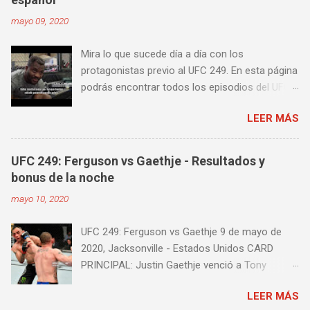
distancia en una pelea y muy bueno para
mayo 09, 2020
mejorar la velocidad de tus desplazamientos o
tu juego de pies. A continuación te enseñamos
Mira lo que sucede día a día con los
algunos videos donde puedes aprender a
protagonistas previo al UFC 249. En esta página
golpear la pera cielo tierra o pera loca. En esta
podrás encontrar todos los episodios del UFC
lista de videos podrás ver diversos tipos de
249 Embedded: Vlog Series, con subtítulos en
entrenamiento con la pera loca:
LEER MÁS
castellano. Te sugiero que estés pendiente ya
que día a día iremos actualizando está pagina
con un nuevo episodio del UFC 249 Embedded:
UFC 249: Ferguson vs Gaethje - Resultados y
Vlog Series. Episodio 1 Episodio 2
bonus de la noche
Episodio 3 Episodio 4 Episodio 5 ...
mayo 10, 2020
proximamente!
UFC 249: Ferguson vs Gaethje 9 de mayo de
2020, Jacksonville - Estados Unidos CARD
PRINCIPAL: Justin Gaethje venció a Tony
Ferguson por knockout técnico a los 3m39s del
LEER MÁS
Round 5 Henry Cejudo venció a Dominick Cruz