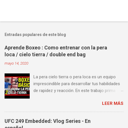
Entradas populares de este blog
Aprende Boxeo : Como entrenar con la pera
loca / cielo tierra / double end bag
mayo 14, 2020
La pera cielo tierra o pera loca es un equipo
imprescindible para desarrollar tus habilidades
de rapidez y reacción. En este trabajo prima
más la precisión y velocidad en el golpeo que la
LEER MÁS
fuerza o la contundencia. Este trabajo también
es fenomenal para desarrollar esquives y
contra golpes a alta velocidad; así como
UFC 249 Embedded: Vlog Series - En
también las entradas rápidas para acortar
español