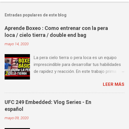
Entradas populares de este blog
Aprende Boxeo : Como entrenar con la pera
loca / cielo tierra / double end bag
mayo 14, 2020
La pera cielo tierra o pera loca es un equipo
imprescindible para desarrollar tus habilidades
de rapidez y reacción. En este trabajo prima
más la precisión y velocidad en el golpeo que la
LEER MÁS
fuerza o la contundencia. Este trabajo también
es fenomenal para desarrollar esquives y
contra golpes a alta velocidad; así como
UFC 249 Embedded: Vlog Series - En
también las entradas rápidas para acortar
español
distancia en una pelea y muy bueno para
mayo 09, 2020
mejorar la velocidad de tus desplazamientos o
tu juego de pies. A continuación te enseñamos