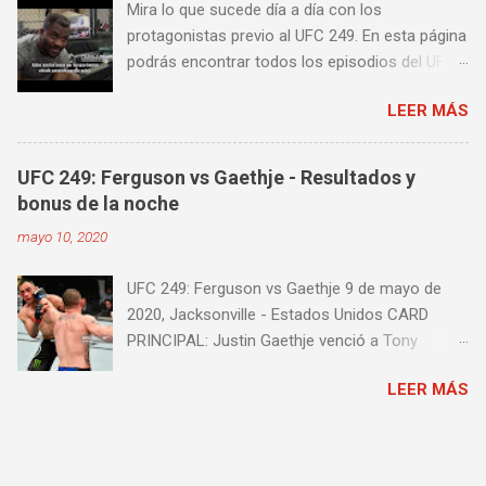
Mira lo que sucede día a día con los
algunos videos donde puedes aprender a
protagonistas previo al UFC 249. En esta página
golpear la pera cielo tierra o pera loca. En esta
podrás encontrar todos los episodios del UFC
lista de videos podrás ver diversos tipos de
249 Embedded: Vlog Series, con subtítulos en
entrenamiento con la pera loca:
LEER MÁS
castellano. Te sugiero que estés pendiente ya
que día a día iremos actualizando está pagina
con un nuevo episodio del UFC 249 Embedded:
UFC 249: Ferguson vs Gaethje - Resultados y
Vlog Series. Episodio 1 Episodio 2
bonus de la noche
Episodio 3 Episodio 4 Episodio 5 ...
mayo 10, 2020
proximamente!
UFC 249: Ferguson vs Gaethje 9 de mayo de
2020, Jacksonville - Estados Unidos CARD
PRINCIPAL: Justin Gaethje venció a Tony
Ferguson por knockout técnico a los 3m39s del
LEER MÁS
Round 5 Henry Cejudo venció a Dominick Cruz
por knockout técnico a los 4m58s del Round 2
Francis Ngannou venció a Jairzinho
Rozenstruik por knockout a los 20s del Round 1