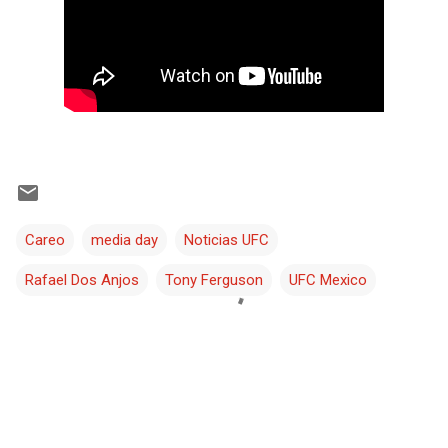
Careo
media day
Noticias UFC
Rafael Dos Anjos
Tony Ferguson
UFC Mexico
C
o
m
e
n