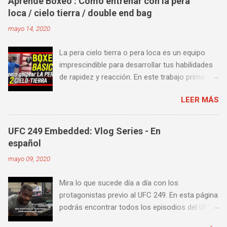
Aprende Boxeo : Como entrenar con la pera
loca / cielo tierra / double end bag
mayo 14, 2020
La pera cielo tierra o pera loca es un equipo
imprescindible para desarrollar tus habilidades
de rapidez y reacción. En este trabajo prima
más la precisión y velocidad en el golpeo que la
LEER MÁS
fuerza o la contundencia. Este trabajo también
es fenomenal para desarrollar esquives y
contra golpes a alta velocidad; así como
UFC 249 Embedded: Vlog Series - En
también las entradas rápidas para acortar
español
distancia en una pelea y muy bueno para
mayo 09, 2020
mejorar la velocidad de tus desplazamientos o
tu juego de pies. A continuación te enseñamos
Mira lo que sucede día a día con los
algunos videos donde puedes aprender a
protagonistas previo al UFC 249. En esta página
golpear la pera cielo tierra o pera loca. En esta
podrás encontrar todos los episodios del UFC
lista de videos podrás ver diversos tipos de
249 Embedded: Vlog Series, con subtítulos en
entrenamiento con la pera loca: