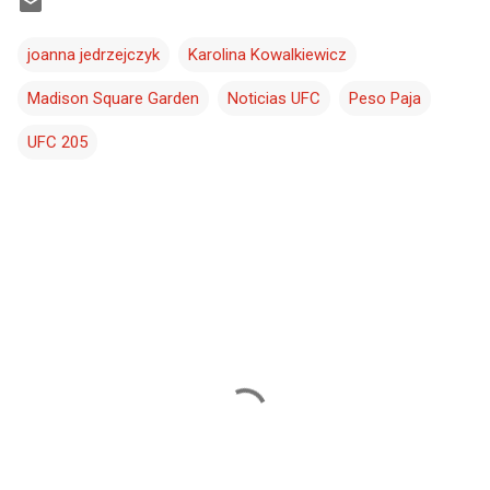
joanna jedrzejczyk
Karolina Kowalkiewicz
Madison Square Garden
Noticias UFC
Peso Paja
UFC 205
C
o
m
e
n
t
a
r
i
o