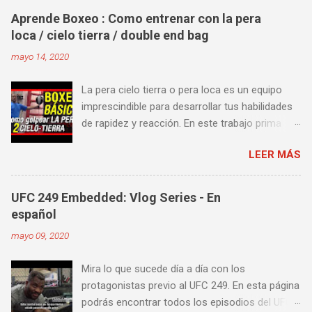
Aprende Boxeo : Como entrenar con la pera
loca / cielo tierra / double end bag
mayo 14, 2020
La pera cielo tierra o pera loca es un equipo
imprescindible para desarrollar tus habilidades
de rapidez y reacción. En este trabajo prima
más la precisión y velocidad en el golpeo que la
LEER MÁS
fuerza o la contundencia. Este trabajo también
es fenomenal para desarrollar esquives y
contra golpes a alta velocidad; así como
UFC 249 Embedded: Vlog Series - En
también las entradas rápidas para acortar
español
distancia en una pelea y muy bueno para
mayo 09, 2020
mejorar la velocidad de tus desplazamientos o
tu juego de pies. A continuación te enseñamos
Mira lo que sucede día a día con los
algunos videos donde puedes aprender a
protagonistas previo al UFC 249. En esta página
golpear la pera cielo tierra o pera loca. En esta
podrás encontrar todos los episodios del UFC
lista de videos podrás ver diversos tipos de