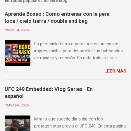
Entradas populares de este blog
Aprende Boxeo : Como entrenar con la pera
loca / cielo tierra / double end bag
mayo 14, 2020
La pera cielo tierra o pera loca es un equipo
imprescindible para desarrollar tus habilidades
de rapidez y reacción. En este trabajo prima
más la precisión y velocidad en el golpeo que la
LEER MÁS
fuerza o la contundencia. Este trabajo también
es fenomenal para desarrollar esquives y
contra golpes a alta velocidad; así como
UFC 249 Embedded: Vlog Series - En
también las entradas rápidas para acortar
español
distancia en una pelea y muy bueno para
mayo 09, 2020
mejorar la velocidad de tus desplazamientos o
tu juego de pies. A continuación te enseñamos
Mira lo que sucede día a día con los
algunos videos donde puedes aprender a
protagonistas previo al UFC 249. En esta página
golpear la pera cielo tierra o pera loca. En esta