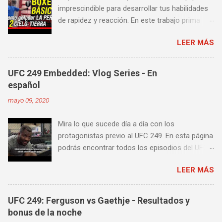
imprescindible para desarrollar tus habilidades
de rapidez y reacción. En este trabajo prima
más la precisión y velocidad en el golpeo que la
LEER MÁS
fuerza o la contundencia. Este trabajo también
es fenomenal para desarrollar esquives y
contra golpes a alta velocidad; así como
UFC 249 Embedded: Vlog Series - En
también las entradas rápidas para acortar
español
distancia en una pelea y muy bueno para
mayo 09, 2020
mejorar la velocidad de tus desplazamientos o
tu juego de pies. A continuación te enseñamos
Mira lo que sucede día a día con los
algunos videos donde puedes aprender a
protagonistas previo al UFC 249. En esta página
golpear la pera cielo tierra o pera loca. En esta
podrás encontrar todos los episodios del UFC
lista de videos podrás ver diversos tipos de
249 Embedded: Vlog Series, con subtítulos en
entrenamiento con la pera loca:
LEER MÁS
castellano. Te sugiero que estés pendiente ya
que día a día iremos actualizando está pagina
con un nuevo episodio del UFC 249 Embedded:
UFC 249: Ferguson vs Gaethje - Resultados y
Vlog Series. Episodio 1 Episodio 2
bonus de la noche
Episodio 3 Episodio 4 Episodio 5 ...