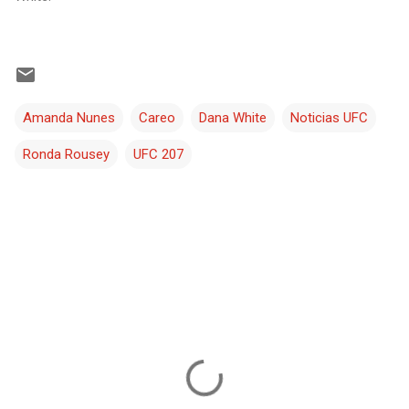
Amanda Nunes
Careo
Dana White
Noticias UFC
Ronda Rousey
UFC 207
C
o
m
e
n
t
a
r
i