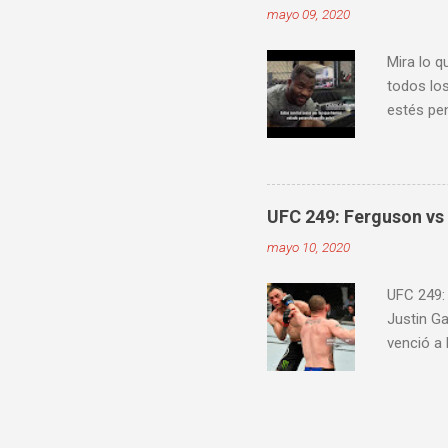
mayo 09, 2020
Mira lo q
todos los
estés pen
Embedde
proximam
UFC 249: Ferguson vs 
mayo 10, 2020
UFC 249:
Justin G
venció a
Jairzinho
knockout
30-27) C
Alexey Ol