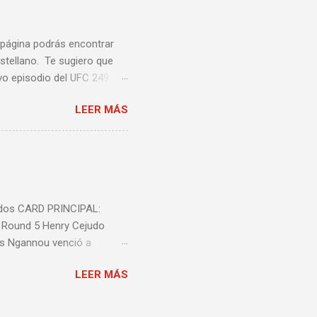
a página podrás encontrar
stellano. Te sugiero que
vo episodio del UFC 249
 Episodio 5 ...
LEER MÁS
nidos CARD PRINCIPAL:
l Round 5 Henry Cejudo
is Ngannou venció a
ió a Jeremy Stephens por
LEER MÁS
decisión unânime (triple
n unánime (triple 29-28)
 29-28) Carla Esparza