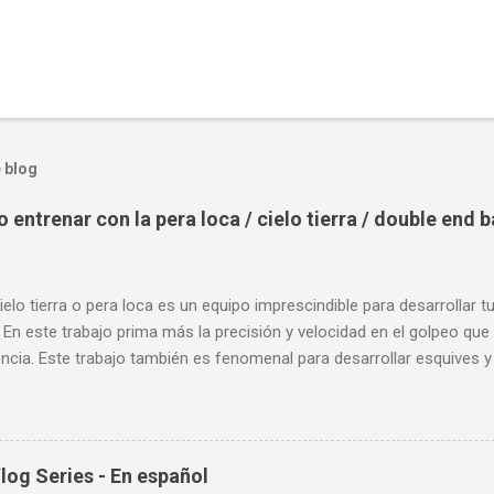
 blog
entrenar con la pera loca / cielo tierra / double end 
ielo tierra o pera loca es un equipo imprescindible para desarrollar t
 En este trabajo prima más la precisión y velocidad en el golpeo que 
cia. Este trabajo también es fenomenal para desarrollar esquives y 
; así como también las entradas rápidas para acortar distancia en 
la velocidad de tus desplazamientos o tu juego de pies. A continua
nde puedes aprender a golpear la pera cielo tierra o pera loca. En es
sos tipos de entrenamiento con la pera loca:
og Series - En español