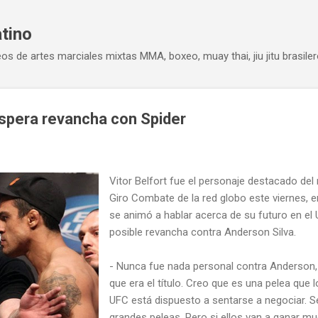
Ir al contenido principal
atino
eos de artes marciales mixtas MMA, boxeo, muay thai, jiu jitu brasiler
espera revancha con Spider
Vitor Belfort fue el personaje destacado del
Giro Combate de la red globo este viernes, e
se animó a hablar acerca de su futuro en el
posible revancha contra Anderson Silva.
- Nunca fue nada personal contra Anderson, é
que era el título. Creo que es una pelea que l
UFC está dispuesto a sentarse a negociar. S
grandes peleas. Pero si ellos van a ganar m