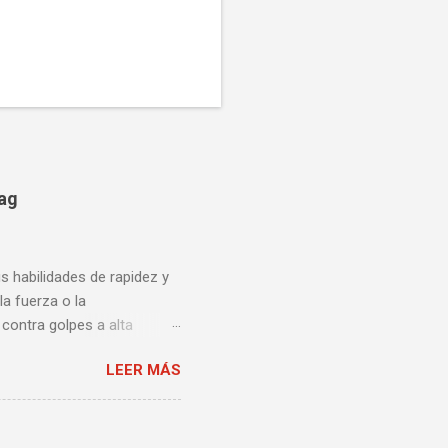
bag
us habilidades de rapidez y
la fuerza o la
contra golpes a alta
una pelea y muy bueno para
LEER MÁS
ción te enseñamos algunos
ta lista de videos podrás