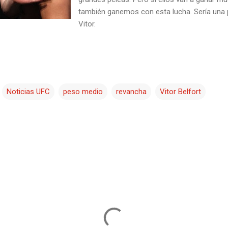
también ganemos con esta lucha. Sería una p
Vitor.
Noticias UFC
peso medio
revancha
Vitor Belfort