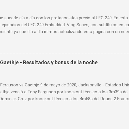
ue sucede día a día con los protagonistas previo al UFC 249. En est
 episodios del UFC 249 Embedded: Vlog Series, con subtítulos en ca
diente ya que día a día iremos actualizando está pagina con un nue
d: Vlog Series. Episodio 1 Episodio 2 Episodio 3 Episodio 4
ente!
Gaethje - Resultados y bonus de la noche
 Ferguson vs Gaethje 9 de mayo de 2020, Jacksonville - Estados U
aethje venció a Tony Ferguson por knockout técnico a los 3m39s de
 Dominick Cruz por knockout técnico a los 4m58s del Round 2 Franc
 Rozenstruik por knockout a los 20s del Round 1 Calvin Kattar venc
 a los 2m42s del Round 2 Greg Hardy venció a Yorgan de Castro por 
ARD PRELIMINAR: Anthony Pettis venció a Donald Cerrone por decisió
einik venció a Fabrício Werdum por decisión dividida (28-29, 29-28 y