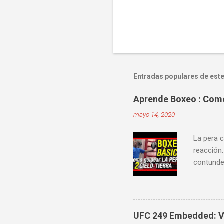
Entradas populares de este
Aprende Boxeo : Como 
mayo 14, 2020
La pera c
reacción.
contunden
velocidad
mejorar 
videos do
ver diver
UFC 249 Embedded: Vl