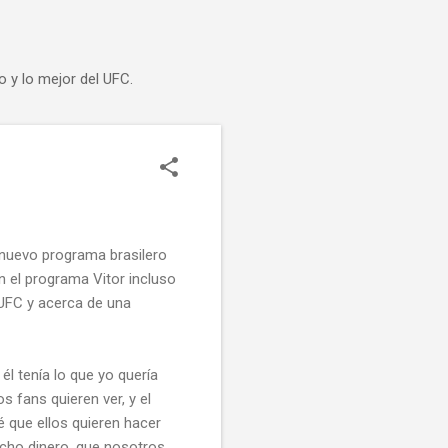
o y lo mejor del UFC.
 nuevo programa brasilero
n el programa Vitor incluso
 UFC y acerca de una
l tenía lo que yo quería
os fans quieren ver, y el
é que ellos quieren hacer
ucho dinero, que nosotros