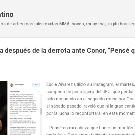
Ir al contenido principal
atino
eos de artes marciales mixtas MMA, boxeo, muay thai, jiu jitu brasiler
a después de la derrota ante Conor, "Pensé q
Eddie Alvarez utilizó su Instagram, el martes,
campeón de peso ligero del UFC, que perdió 
sido noqueado en el segundo round por Con
el sábado pasado, reveló que ni la gran canti
por la lucha lo reconfortará en este momen
- Pensé en mi cabeza que hacer un montón 
haría feliz. Pero estoy teniendo un montón 