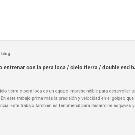
 blog
entrenar con la pera loca / cielo tierra / double end 
ielo tierra o pera loca es un equipo imprescindible para desarrollar t
 En este trabajo prima más la precisión y velocidad en el golpeo que 
cia. Este trabajo también es fenomenal para desarrollar esquives y 
; así como también las entradas rápidas para acortar distancia en 
la velocidad de tus desplazamientos o tu juego de pies. A continua
nde puedes aprender a golpear la pera cielo tierra o pera loca. En es
sos tipos de entrenamiento con la pera loca: