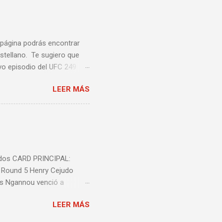
a página podrás encontrar
stellano. Te sugiero que
vo episodio del UFC 249
 Episodio 5 ...
LEER MÁS
nidos CARD PRINCIPAL:
l Round 5 Henry Cejudo
is Ngannou venció a
ió a Jeremy Stephens por
LEER MÁS
decisión unânime (triple
n unánime (triple 29-28)