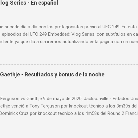
og Series - En español
ue sucede día a día con los protagonistas previo al UFC 249. En est
 episodios del UFC 249 Embedded: Vlog Series, con subtítulos en ca
diente ya que día a día iremos actualizando está pagina con un nue
d: Vlog Series. Episodio 1 Episodio 2 Episodio 3 Episodio 4
ente!
Gaethje - Resultados y bonus de la noche
 Ferguson vs Gaethje 9 de mayo de 2020, Jacksonville - Estados U
aethje venció a Tony Ferguson por knockout técnico a los 3m39s de
 Dominick Cruz por knockout técnico a los 4m58s del Round 2 Franc
 Rozenstruik por knockout a los 20s del Round 1 Calvin Kattar venc
 a los 2m42s del Round 2 Greg Hardy venció a Yorgan de Castro por 
ARD PRELIMINAR: Anthony Pettis venció a Donald Cerrone por decisió