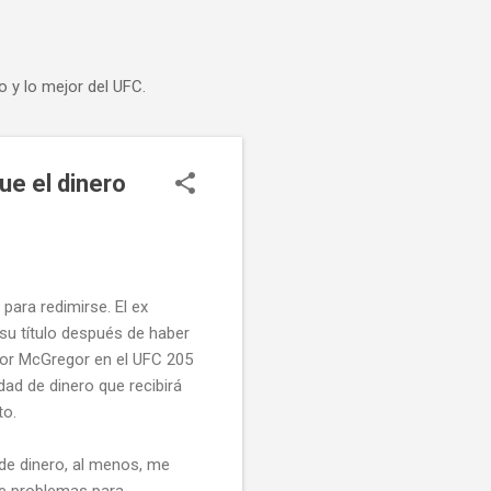
o y lo mejor del UFC.
ue el dinero
 para redimirse. El ex
su título después de haber
or McGregor en el UFC 205
dad de dinero que recibirá
to.
de dinero, al menos, me
de problemas para