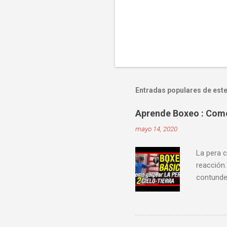
Entradas populares de este
Aprende Boxeo : Como 
mayo 14, 2020
La pera c
reacción.
contunden
velocidad
mejorar 
videos do
ver diver