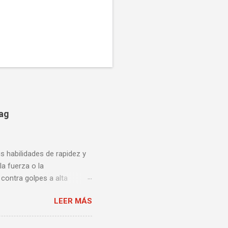
bag
us habilidades de rapidez y
la fuerza o la
contra golpes a alta
una pelea y muy bueno para
LEER MÁS
ción te enseñamos algunos
ta lista de videos podrás