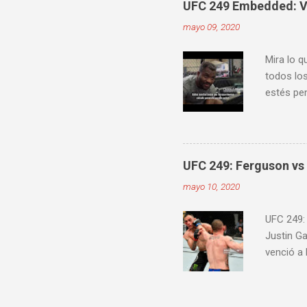
UFC 249 Embedded: Vl
mayo 09, 2020
Mira lo q
todos los
estés pen
Embedde
proximam
UFC 249: Ferguson vs 
mayo 10, 2020
UFC 249:
Justin G
venció a
Jairzinho
knockout
30-27) C