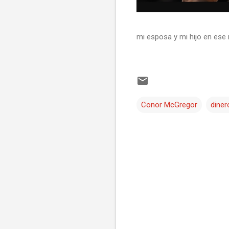
mi esposa y mi hijo en ese
Conor McGregor
diner
C
o
m
e
n
t
a