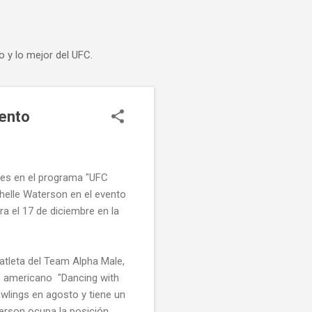
o y lo mejor del UFC.
mento
eves en el programa "UFC
helle Waterson en el evento
ra el 17 de diciembre en la
 atleta del Team Alpha Male,
ws americano "Dancing with
awlings en agosto y tiene un
terson ocupa la posición