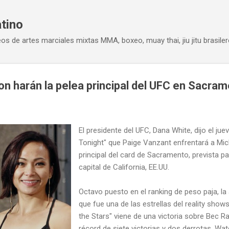
Ir al contenido principal
atino
eos de artes marciales mixtas MMA, boxeo, muay thai, jiu jitu brasiler
n harán la pelea principal del UFC en Sacra
El presidente del UFC, Dana White, dijo el ju
Tonight" que Paige Vanzant enfrentará a Mic
principal del card de Sacramento, prevista pa
capital de California, EE.UU.
Octavo puesto en el ranking de peso paja, la
que fue una de las estrellas del reality sho
the Stars" viene de una victoria sobre Bec R
récord de siete victorias y dos derrotas. Wa