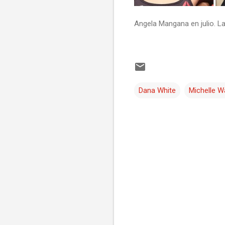
Angela Mangana en julio. La 
Dana White
Michelle W
C
o
m
e
n
t
a
r