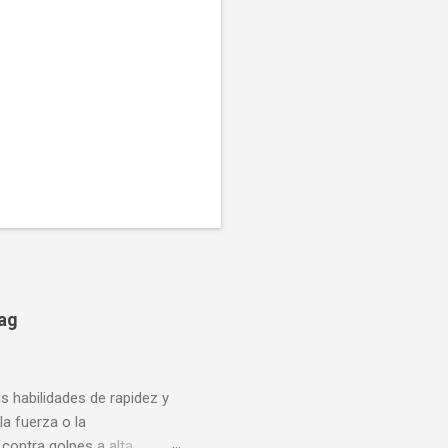
bag
us habilidades de rapidez y
la fuerza o la
contra golpes a alta