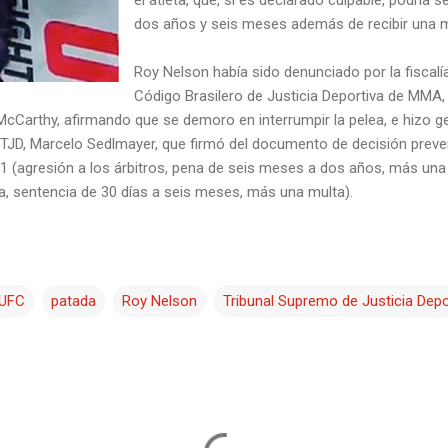
dos años y seis meses además de recibir una m
Roy Nelson había sido denunciado por la fiscalía
Código Brasilero de Justicia Deportiva de MMA,
 McCarthy, afirmando que se demoro en interrumpir la pelea, e hizo
l STJD, Marcelo Sedlmayer, que firmó del documento de decisión prev
111 (agresión a los árbitros, pena de seis meses a dos años, más un
iva, sentencia de 30 días a seis meses, más una multa).
 UFC
patada
Roy Nelson
Tribunal Supremo de Justicia Depo