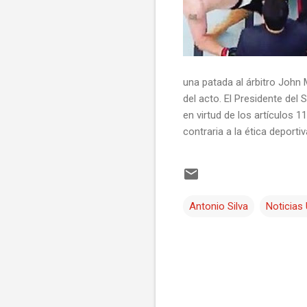
una patada al árbitro John
del acto. El Presidente de
en virtud de los artículos 
contraria a la ética deport
Antonio Silva
Noticias
C
o
m
e