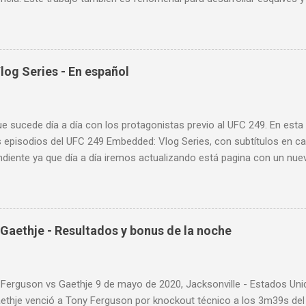
; así como también las entradas rápidas para acortar distancia en 
la velocidad de tus desplazamientos o tu juego de pies. A continua
nde puedes aprender a golpear la pera cielo tierra o pera loca. En es
sos tipos de entrenamiento con la pera loca:
og Series - En español
ue sucede día a día con los protagonistas previo al UFC 249. En est
 episodios del UFC 249 Embedded: Vlog Series, con subtítulos en ca
diente ya que día a día iremos actualizando está pagina con un nue
d: Vlog Series. Episodio 1 Episodio 2 Episodio 3 Episodio 4
ente!
Gaethje - Resultados y bonus de la noche
 Ferguson vs Gaethje 9 de mayo de 2020, Jacksonville - Estados U
aethje venció a Tony Ferguson por knockout técnico a los 3m39s de