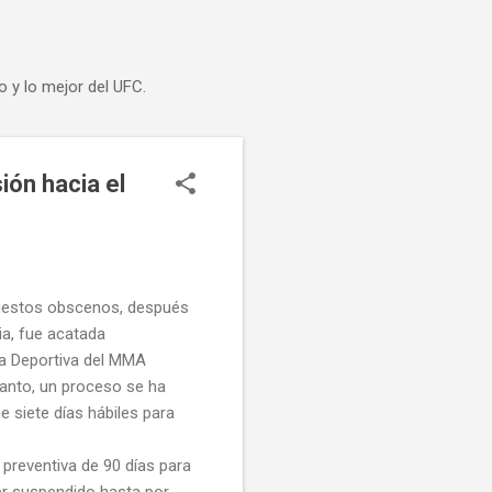
o y lo mejor del UFC.
ión hacia el
 gestos obscenos, después
ia, fue acatada
ia Deportiva del MMA
tanto, un proceso se ha
e siete días hábiles para
n preventiva de 90 días para
 ser suspendido hasta por