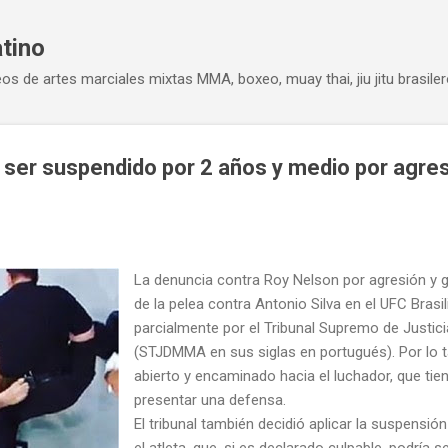
Ir al contenido principal
atino
eos de artes marciales mixtas MMA, boxeo, muay thai, jiu jitu brasiler
ser suspendido por 2 años y medio por agres
La denuncia contra Roy Nelson por agresión y
de la pelea contra Antonio Silva en el UFC Brasil
parcialmente por el Tribunal Supremo de Justic
(STJDMMA en sus siglas en portugués). Por lo 
abierto y encaminado hacia el luchador, que tien
presentar una defensa.
El tribunal también decidió aplicar la suspensió
el atleta, que, si es declarado culpable, podría