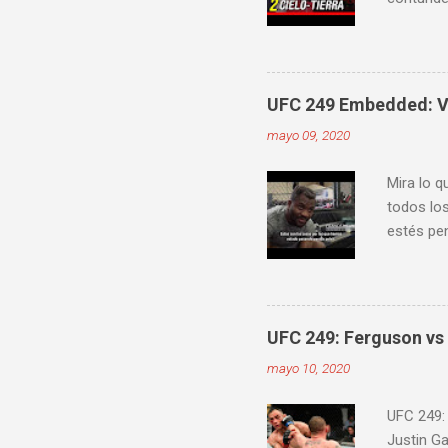
velocidad
mejorar 
videos do
ver diver
UFC 249 Embedded: Vl
mayo 09, 2020
Mira lo q
todos los
estés pen
Embedde
proximam
UFC 249: Ferguson vs 
mayo 10, 2020
UFC 249:
Justin G