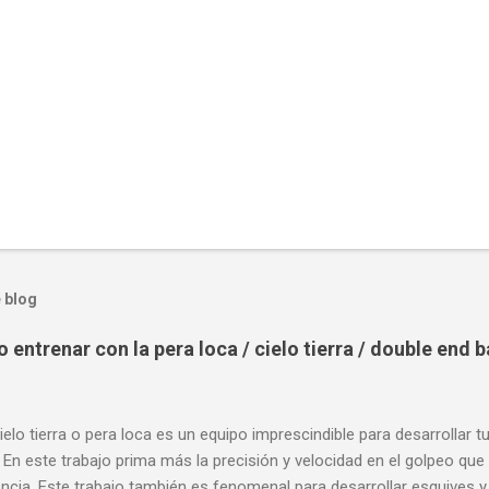
 blog
entrenar con la pera loca / cielo tierra / double end 
ielo tierra o pera loca es un equipo imprescindible para desarrollar t
 En este trabajo prima más la precisión y velocidad en el golpeo que 
cia. Este trabajo también es fenomenal para desarrollar esquives y 