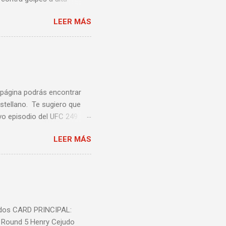
una pelea y muy bueno para
LEER MÁS
ción te enseñamos algunos
ta lista de videos podrás
a página podrás encontrar
stellano. Te sugiero que
vo episodio del UFC 249
 Episodio 5 ...
LEER MÁS
nidos CARD PRINCIPAL:
l Round 5 Henry Cejudo