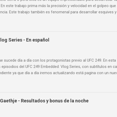
 En este trabajo prima más la precisión y velocidad en el golpeo que 
cia. Este trabajo también es fenomenal para desarrollar esquives y 
; así como también las entradas rápidas para acortar distancia en 
la velocidad de tus desplazamientos o tu juego de pies. A continua
nde puedes aprender a golpear la pera cielo tierra o pera loca. En es
sos tipos de entrenamiento con la pera loca:
og Series - En español
ue sucede día a día con los protagonistas previo al UFC 249. En est
 episodios del UFC 249 Embedded: Vlog Series, con subtítulos en ca
diente ya que día a día iremos actualizando está pagina con un nue
d: Vlog Series. Episodio 1 Episodio 2 Episodio 3 Episodio 4
ente!
Gaethje - Resultados y bonus de la noche