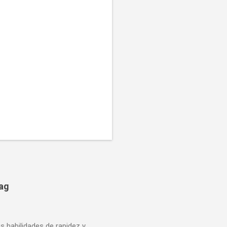
bag
us habilidades de rapidez y