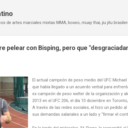
Ir al contenido principal
atino
eos de artes marciales mixtas MMA, boxeo, muay thai, jiu jitu brasiler
re pelear con Bisping, pero que "desgraciada
El actual campeón de peso medio del UFC Michael 
que había llegado a un acuerdo verbal para enfrent
ex campeón de peso welter de la organización y al
2013 en el UFC 206, el día 10 diciembre en Toronto
A través de las redes sociales, el hizo un pedido al
sus demandas salariales a un lado y "firmar el cont
En la tarde del miércoles, St-Pierre, le respondió al