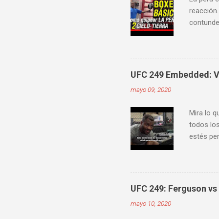
reacción.
contunden
velocidad
mejorar 
videos do
ver diver
UFC 249 Embedded: Vl
mayo 09, 2020
Mira lo q
todos los
estés pen
Embedde
proximam
UFC 249: Ferguson vs 
mayo 10, 2020