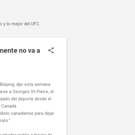
o y lo mejor del UFC.
mente no va a
Bisping, dijo esta semana
arse a Georges St-Pierre, el
ejado del deporte desde el
, Canadá.
 ídolo canadiense para dejar
rato."
 luchador inglés a través de