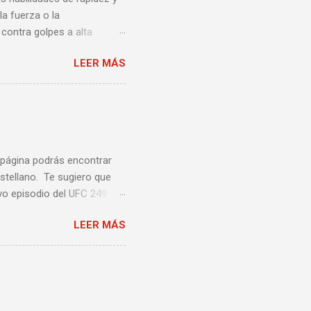
la fuerza o la
contra golpes a alta
una pelea y muy bueno para
LEER MÁS
ción te enseñamos algunos
ta lista de videos podrás
a página podrás encontrar
stellano. Te sugiero que
vo episodio del UFC 249
 Episodio 5 ...
LEER MÁS