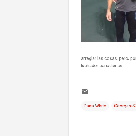
arreglar las cosas, pero, p
luchador canadiense.
Dana White
Georges ST
C
o