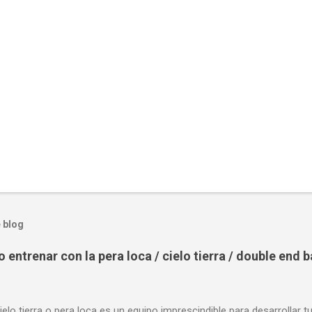
 blog
entrenar con la pera loca / cielo tierra / double end 
ielo tierra o pera loca es un equipo imprescindible para desarrollar t