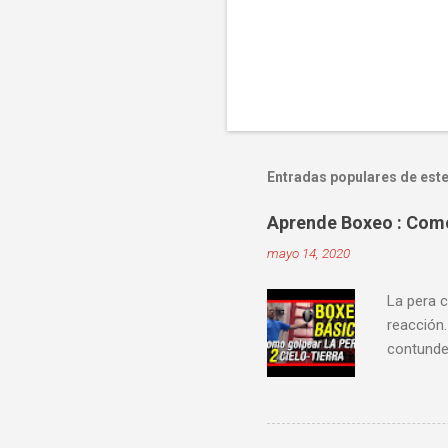
Entradas populares de este
Aprende Boxeo : Como 
mayo 14, 2020
La pera c
reacción.
contunden
velocidad
mejorar 
videos do
ver diver