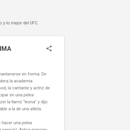
o y lo mejor del UFC.
 MMA
 mantenerse en forma. De
idera la academia
d, la cantante y actriz de
ipar en una pelea
er la llamó "leona" y dijo
le a la de una atleta.
re hacer una pelea
e pensar). Aplica mejores