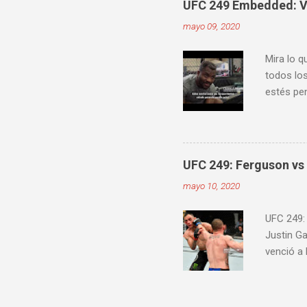
UFC 249 Embedded: Vl
mayo 09, 2020
Mira lo q
todos los
estés pen
Embedde
proximam
UFC 249: Ferguson vs 
mayo 10, 2020
UFC 249:
Justin G
venció a
Jairzinho
knockout
30-27) C