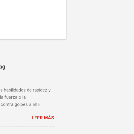
bag
us habilidades de rapidez y
la fuerza o la
contra golpes a alta
una pelea y muy bueno para
LEER MÁS
ción te enseñamos algunos
ta lista de videos podrás