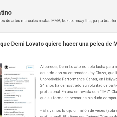
Ir al contenido principal
atino
eos de artes marciales mixtas MMA, boxeo, muay thai, jiu jitu brasiler
 que Demi Lovato quiere hacer una pelea de
Al parecer, Demi Lovato no solo lucha para
acuerdo con su entrenador, Jay Glazer, que l
Unbreakable Performance Center, en Hollywoo
24 años ha demostrado su voluntad de partic
profesional. En una entrevista con "TMZ" Glaz
que su forma de pensar es sin duda comparab
- Ella ya nos lo dijo un millón de veces (sob
profesional). Ella tiene ese "minset"(forma d