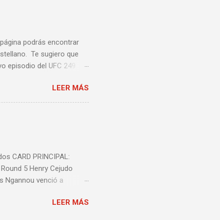
a página podrás encontrar
stellano. Te sugiero que
vo episodio del UFC 249
 Episodio 5 ...
LEER MÁS
nidos CARD PRINCIPAL:
l Round 5 Henry Cejudo
is Ngannou venció a
ió a Jeremy Stephens por
LEER MÁS
decisión unânime (triple
n unánime (triple 29-28)