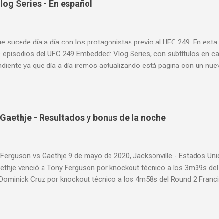
og Series - En español
ue sucede día a día con los protagonistas previo al UFC 249. En est
 episodios del UFC 249 Embedded: Vlog Series, con subtítulos en ca
diente ya que día a día iremos actualizando está pagina con un nue
d: Vlog Series. Episodio 1 Episodio 2 Episodio 3 Episodio 4
ente!
Gaethje - Resultados y bonus de la noche
 Ferguson vs Gaethje 9 de mayo de 2020, Jacksonville - Estados U
aethje venció a Tony Ferguson por knockout técnico a los 3m39s de
 Dominick Cruz por knockout técnico a los 4m58s del Round 2 Franc
 Rozenstruik por knockout a los 20s del Round 1 Calvin Kattar venc
 a los 2m42s del Round 2 Greg Hardy venció a Yorgan de Castro por 
ARD PRELIMINAR: Anthony Pettis venció a Donald Cerrone por decisió