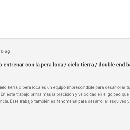
 blog
entrenar con la pera loca / cielo tierra / double end 
ielo tierra o pera loca es un equipo imprescindible para desarrollar t
 En este trabajo prima más la precisión y velocidad en el golpeo que 
cia. Este trabajo también es fenomenal para desarrollar esquives y 
; así como también las entradas rápidas para acortar distancia en 
la velocidad de tus desplazamientos o tu juego de pies. A continua
nde puedes aprender a golpear la pera cielo tierra o pera loca. En es
sos tipos de entrenamiento con la pera loca: