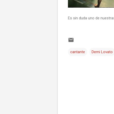
Es sin duda uno de nuestras
cantante
Demi Lovato
C
o
m
e
n
t
a