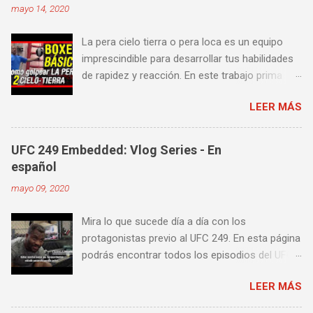
mayo 14, 2020
La pera cielo tierra o pera loca es un equipo
imprescindible para desarrollar tus habilidades
de rapidez y reacción. En este trabajo prima
más la precisión y velocidad en el golpeo que la
LEER MÁS
fuerza o la contundencia. Este trabajo también
es fenomenal para desarrollar esquives y
contra golpes a alta velocidad; así como
UFC 249 Embedded: Vlog Series - En
también las entradas rápidas para acortar
español
distancia en una pelea y muy bueno para
mayo 09, 2020
mejorar la velocidad de tus desplazamientos o
tu juego de pies. A continuación te enseñamos
Mira lo que sucede día a día con los
algunos videos donde puedes aprender a
protagonistas previo al UFC 249. En esta página
golpear la pera cielo tierra o pera loca. En esta
podrás encontrar todos los episodios del UFC
lista de videos podrás ver diversos tipos de
249 Embedded: Vlog Series, con subtítulos en
entrenamiento con la pera loca:
LEER MÁS
castellano. Te sugiero que estés pendiente ya
que día a día iremos actualizando está pagina