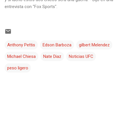
entrevista con "Fox Sports".
Anthony Pettis
Edson Barboza
gilbert Melendez
Michael Chiesa
Nate Diaz
Noticias UFC
peso ligero
C
o
m
e
n
t