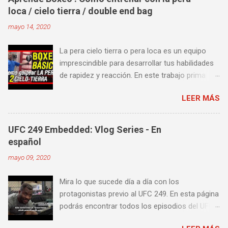
loca / cielo tierra / double end bag
mayo 14, 2020
La pera cielo tierra o pera loca es un equipo
imprescindible para desarrollar tus habilidades
de rapidez y reacción. En este trabajo prima
más la precisión y velocidad en el golpeo que la
LEER MÁS
fuerza o la contundencia. Este trabajo también
es fenomenal para desarrollar esquives y
contra golpes a alta velocidad; así como
UFC 249 Embedded: Vlog Series - En
también las entradas rápidas para acortar
español
distancia en una pelea y muy bueno para
mayo 09, 2020
mejorar la velocidad de tus desplazamientos o
tu juego de pies. A continuación te enseñamos
Mira lo que sucede día a día con los
algunos videos donde puedes aprender a
protagonistas previo al UFC 249. En esta página
golpear la pera cielo tierra o pera loca. En esta
podrás encontrar todos los episodios del UFC
lista de videos podrás ver diversos tipos de
249 Embedded: Vlog Series, con subtítulos en
entrenamiento con la pera loca: