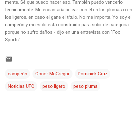
mente. Sé que puedo hacer eso. También puedo vencerlo
técnicamente. Me encantaría pelear con él en los plumas o en
los ligeros, en caso el gane el título. No me importa. Yo soy el
campeón y mi estilo está construido para subir de categoría
porque no sufro daños - dijo en una entrevista con "Fox
Sports".
campeón
Conor McGregor
Dominick Cruz
Noticias UFC
peso ligero
peso pluma
C
o
m
e
n