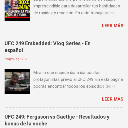
imprescindible para desarrollar tus habilidades
de rapidez y reacción. En este trabajo prima
más la precisión y velocidad en el golpeo que la
LEER MÁS
fuerza o la contundencia. Este trabajo también
es fenomenal para desarrollar esquives y
contra golpes a alta velocidad; así como
UFC 249 Embedded: Vlog Series - En
también las entradas rápidas para acortar
español
distancia en una pelea y muy bueno para
mayo 09, 2020
mejorar la velocidad de tus desplazamientos o
tu juego de pies. A continuación te enseñamos
Mira lo que sucede día a día con los
algunos videos donde puedes aprender a
protagonistas previo al UFC 249. En esta página
golpear la pera cielo tierra o pera loca. En esta
podrás encontrar todos los episodios del UFC
lista de videos podrás ver diversos tipos de
249 Embedded: Vlog Series, con subtítulos en
entrenamiento con la pera loca:
LEER MÁS
castellano. Te sugiero que estés pendiente ya
que día a día iremos actualizando está pagina
con un nuevo episodio del UFC 249 Embedded:
UFC 249: Ferguson vs Gaethje - Resultados y
Vlog Series. Episodio 1 Episodio 2
bonus de la noche
Episodio 3 Episodio 4 Episodio 5 ...