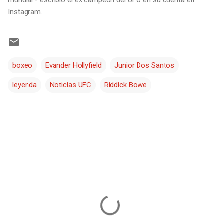
Instagram.
boxeo
Evander Hollyfield
Junior Dos Santos
leyenda
Noticias UFC
Riddick Bowe
C
o
m
e
n
t
a
r
i