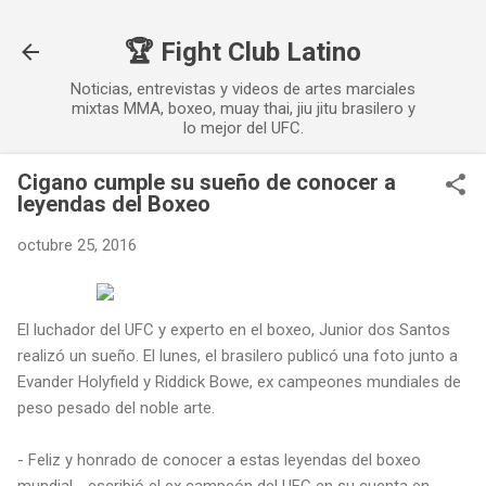
Ir al contenido principal
🏆 Fight Club Latino
Noticias, entrevistas y videos de artes marciales
mixtas MMA, boxeo, muay thai, jiu jitu brasilero y
lo mejor del UFC.
Cigano cumple su sueño de conocer a
leyendas del Boxeo
octubre 25, 2016
El luchador del UFC y experto en el boxeo, Junior dos Santos
realizó un sueño. El lunes, el brasilero publicó una foto junto a
Evander Holyfield y Riddick Bowe, ex campeones mundiales de
peso pesado del noble arte.
- Feliz y honrado de conocer a estas leyendas del boxeo
mundial - escribió el ex campeón del UFC en su cuenta en