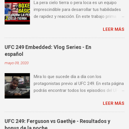
La pera cielo tierra o pera loca es un equipo
imprescindible para desarrollar tus habilidades
de rapidez y reacción. En este trabajo prima
más la precisión y velocidad en el golpeo que la
LEER MÁS
fuerza o la contundencia. Este trabajo también
es fenomenal para desarrollar esquives y
contra golpes a alta velocidad; así como
UFC 249 Embedded: Vlog Series - En
también las entradas rápidas para acortar
español
distancia en una pelea y muy bueno para
mayo 09, 2020
mejorar la velocidad de tus desplazamientos o
tu juego de pies. A continuación te enseñamos
Mira lo que sucede día a día con los
algunos videos donde puedes aprender a
protagonistas previo al UFC 249. En esta página
golpear la pera cielo tierra o pera loca. En esta
podrás encontrar todos los episodios del UFC
lista de videos podrás ver diversos tipos de
249 Embedded: Vlog Series, con subtítulos en
entrenamiento con la pera loca:
LEER MÁS
castellano. Te sugiero que estés pendiente ya
que día a día iremos actualizando está pagina
con un nuevo episodio del UFC 249 Embedded:
UFC 249: Ferguson vs Gaethje - Resultados y
Vlog Series. Episodio 1 Episodio 2
bonus de la noche