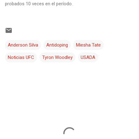
probados 10 veces en el período.
Anderson Silva
Antidoping
Miesha Tate
Noticias UFC
Tyron Woodley
USADA
C
o
m
e
n
t
a
r