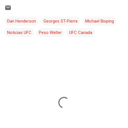
Dan Henderson
Georges ST-Pierre
Michael Bisping
Noticias UFC
Peso Welter
UFC Canada
C
o
m
e
n
t
a
r
i
o
s