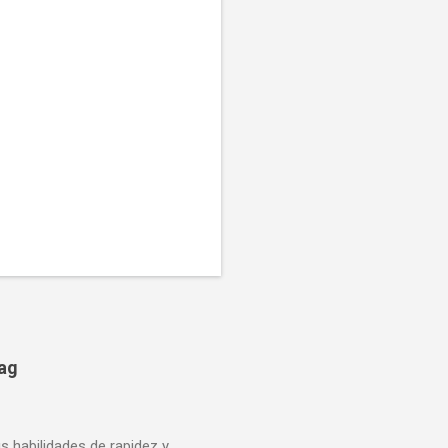
bag
us habilidades de rapidez y