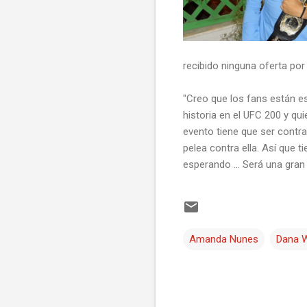
recibido ninguna oferta por
"Creo que los fans están e
historia en el UFC 200 y qu
evento tiene que ser contr
pelea contra ella. Así que 
esperando ... Será una gran
Amanda Nunes
Dana W
C
o