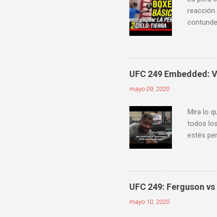
reacción.
contunden
velocidad
mejorar 
videos do
ver diver
UFC 249 Embedded: Vl
mayo 09, 2020
Mira lo q
todos los
estés pen
Embedde
proximam
UFC 249: Ferguson vs 
mayo 10, 2020