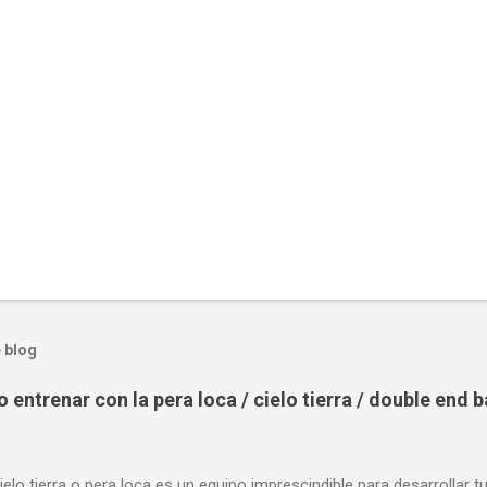
 blog
entrenar con la pera loca / cielo tierra / double end 
ielo tierra o pera loca es un equipo imprescindible para desarrollar t