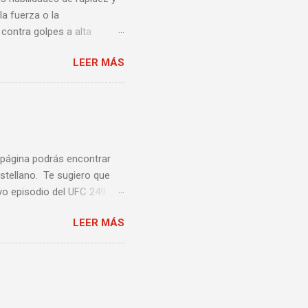
la fuerza o la
contra golpes a alta
una pelea y muy bueno para
LEER MÁS
ción te enseñamos algunos
ta lista de videos podrás
a página podrás encontrar
stellano. Te sugiero que
vo episodio del UFC 249
 Episodio 5 ...
LEER MÁS