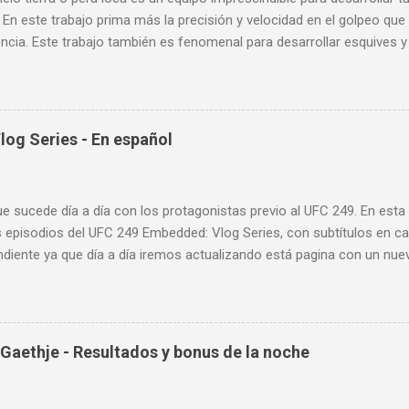
 En este trabajo prima más la precisión y velocidad en el golpeo que 
cia. Este trabajo también es fenomenal para desarrollar esquives y 
; así como también las entradas rápidas para acortar distancia en 
la velocidad de tus desplazamientos o tu juego de pies. A continua
nde puedes aprender a golpear la pera cielo tierra o pera loca. En es
sos tipos de entrenamiento con la pera loca:
og Series - En español
ue sucede día a día con los protagonistas previo al UFC 249. En est
 episodios del UFC 249 Embedded: Vlog Series, con subtítulos en ca
diente ya que día a día iremos actualizando está pagina con un nue
d: Vlog Series. Episodio 1 Episodio 2 Episodio 3 Episodio 4
ente!
Gaethje - Resultados y bonus de la noche