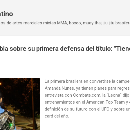
Ir al contenido principal
atino
eos de artes marciales mixtas MMA, boxeo, muay thai, jiu jitu brasiler
a sobre su primera defensa del título: "Tien
La primera brasilera en convertirse la camp
Amanda Nunes, ya tienen planes para regres
entrevista con Combate.com, la "Leona" dijo
entrenamientos en el American Top Team y e
definición de su futuro con el UFC y sobre un
card del año.