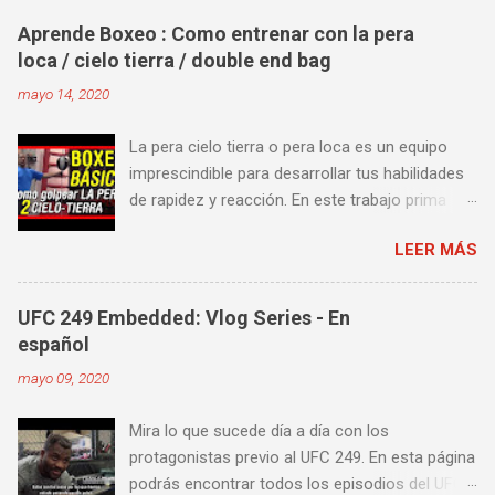
Aprende Boxeo : Como entrenar con la pera
loca / cielo tierra / double end bag
mayo 14, 2020
La pera cielo tierra o pera loca es un equipo
imprescindible para desarrollar tus habilidades
de rapidez y reacción. En este trabajo prima
más la precisión y velocidad en el golpeo que la
LEER MÁS
fuerza o la contundencia. Este trabajo también
es fenomenal para desarrollar esquives y
contra golpes a alta velocidad; así como
UFC 249 Embedded: Vlog Series - En
también las entradas rápidas para acortar
español
distancia en una pelea y muy bueno para
mayo 09, 2020
mejorar la velocidad de tus desplazamientos o
tu juego de pies. A continuación te enseñamos
Mira lo que sucede día a día con los
algunos videos donde puedes aprender a
protagonistas previo al UFC 249. En esta página
golpear la pera cielo tierra o pera loca. En esta
podrás encontrar todos los episodios del UFC
lista de videos podrás ver diversos tipos de