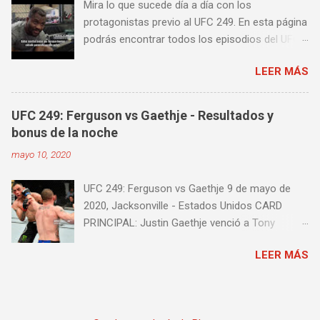
Mira lo que sucede día a día con los
algunos videos donde puedes aprender a
protagonistas previo al UFC 249. En esta página
golpear la pera cielo tierra o pera loca. En esta
podrás encontrar todos los episodios del UFC
lista de videos podrás ver diversos tipos de
249 Embedded: Vlog Series, con subtítulos en
entrenamiento con la pera loca:
LEER MÁS
castellano. Te sugiero que estés pendiente ya
que día a día iremos actualizando está pagina
con un nuevo episodio del UFC 249 Embedded:
UFC 249: Ferguson vs Gaethje - Resultados y
Vlog Series. Episodio 1 Episodio 2
bonus de la noche
Episodio 3 Episodio 4 Episodio 5 ...
mayo 10, 2020
proximamente!
UFC 249: Ferguson vs Gaethje 9 de mayo de
2020, Jacksonville - Estados Unidos CARD
PRINCIPAL: Justin Gaethje venció a Tony
Ferguson por knockout técnico a los 3m39s del
LEER MÁS
Round 5 Henry Cejudo venció a Dominick Cruz
por knockout técnico a los 4m58s del Round 2
Francis Ngannou venció a Jairzinho
Rozenstruik por knockout a los 20s del Round 1