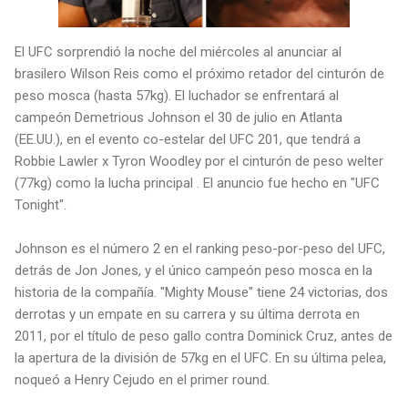
El UFC sorprendió la noche del miércoles al anunciar al
brasilero Wilson Reis como el próximo retador del cinturón de
peso mosca (hasta 57kg). El luchador se enfrentará al
campeón Demetrious Johnson el 30 de julio en Atlanta
(EE.UU.), en el evento co-estelar del UFC 201, que tendrá a
Robbie Lawler x Tyron Woodley por el cinturón de peso welter
(77kg) como la lucha principal . El anuncio fue hecho en "UFC
Tonight".
Johnson es el número 2 en el ranking peso-por-peso del UFC,
detrás de Jon Jones, y el único campeón peso mosca en la
historia de la compañía. "Mighty Mouse" tiene 24 victorias, dos
derrotas y un empate en su carrera y su última derrota en
2011, por el título de peso gallo contra Dominick Cruz, antes de
la apertura de la división de 57kg en el UFC. En su última pelea,
noqueó a Henry Cejudo en el primer round.