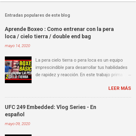
Entradas populares de este blog
Aprende Boxeo : Como entrenar con la pera
loca / cielo tierra / double end bag
mayo 14, 2020
La pera cielo tierra o pera loca es un equipo
imprescindible para desarrollar tus habilidades
de rapidez y reacción. En este trabajo prima
más la precisión y velocidad en el golpeo que la
LEER MÁS
fuerza o la contundencia. Este trabajo también
es fenomenal para desarrollar esquives y
contra golpes a alta velocidad; así como
UFC 249 Embedded: Vlog Series - En
también las entradas rápidas para acortar
español
distancia en una pelea y muy bueno para
mayo 09, 2020
mejorar la velocidad de tus desplazamientos o
tu juego de pies. A continuación te enseñamos