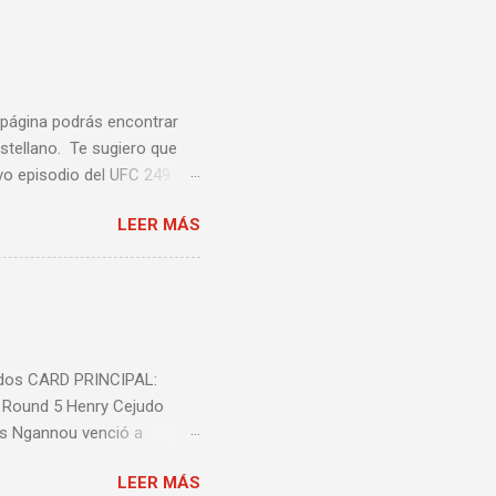
a página podrás encontrar
stellano. Te sugiero que
vo episodio del UFC 249
 Episodio 5 ...
LEER MÁS
nidos CARD PRINCIPAL:
l Round 5 Henry Cejudo
is Ngannou venció a
ió a Jeremy Stephens por
LEER MÁS
decisión unânime (triple