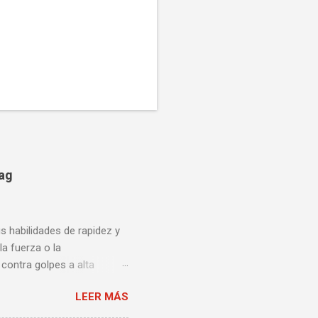
bag
us habilidades de rapidez y
la fuerza o la
contra golpes a alta
una pelea y muy bueno para
LEER MÁS
ción te enseñamos algunos
ta lista de videos podrás