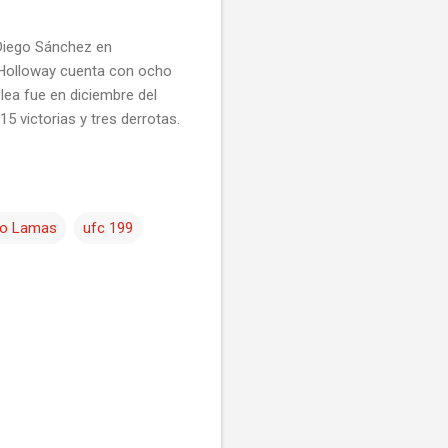
 Diego Sánchez en
x Holloway cuenta con ocho
lea fue en diciembre del
 victorias y tres derrotas.
do Lamas
ufc 199