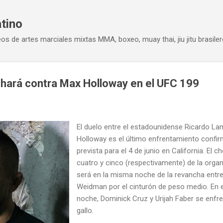
Ir al contenido principal
atino
eos de artes marciales mixtas MMA, boxeo, muay thai, jiu jitu brasiler
hará contra Max Holloway en el UFC 199
El duelo entre el estadounidense Ricardo L
Holloway es el último enfrentamiento confir
prevista para el 4 de junio en California. El
cuatro y cinco (respectivamente) de la orga
será en la misma noche de la revancha entre
Weidman por el cinturón de peso medio. En e
noche, Dominick Cruz y Urijah Faber se enfre
gallo.