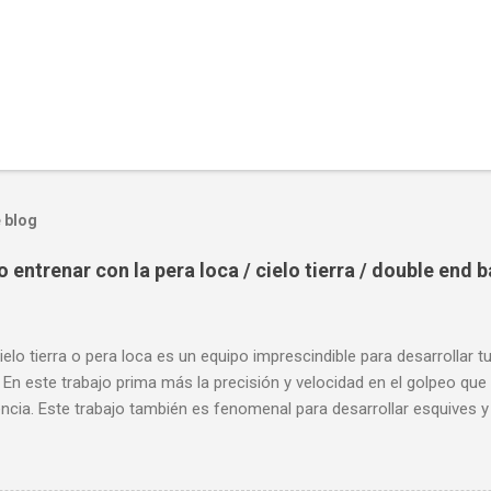
 blog
entrenar con la pera loca / cielo tierra / double end 
ielo tierra o pera loca es un equipo imprescindible para desarrollar t
 En este trabajo prima más la precisión y velocidad en el golpeo que 
cia. Este trabajo también es fenomenal para desarrollar esquives y 
; así como también las entradas rápidas para acortar distancia en 
la velocidad de tus desplazamientos o tu juego de pies. A continua
nde puedes aprender a golpear la pera cielo tierra o pera loca. En es