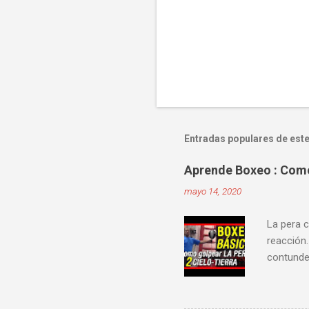
Entradas populares de este
Aprende Boxeo : Como 
mayo 14, 2020
La pera c
reacción.
contunden
velocidad
mejorar 
videos do