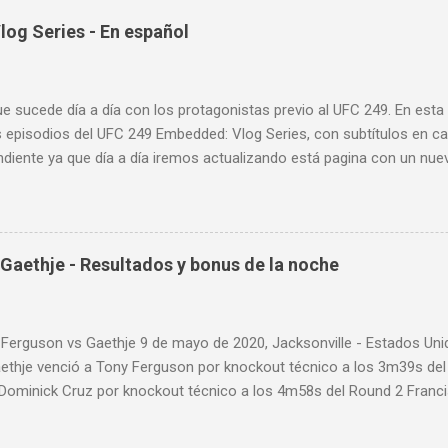
sos tipos de entrenamiento con la pera loca:
og Series - En español
ue sucede día a día con los protagonistas previo al UFC 249. En est
 episodios del UFC 249 Embedded: Vlog Series, con subtítulos en ca
diente ya que día a día iremos actualizando está pagina con un nue
d: Vlog Series. Episodio 1 Episodio 2 Episodio 3 Episodio 4
ente!
Gaethje - Resultados y bonus de la noche
 Ferguson vs Gaethje 9 de mayo de 2020, Jacksonville - Estados U
aethje venció a Tony Ferguson por knockout técnico a los 3m39s de
 Dominick Cruz por knockout técnico a los 4m58s del Round 2 Franc
 Rozenstruik por knockout a los 20s del Round 1 Calvin Kattar venc
 a los 2m42s del Round 2 Greg Hardy venció a Yorgan de Castro por 