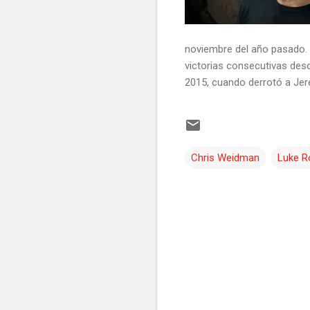
noviembre del año pasado. 
victorias consecutivas des
2015, cuando derrotó a Jere
Chris Weidman
Luke R
C
o
m
e
n
t