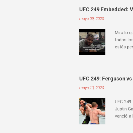
ver diver
UFC 249 Embedded: Vl
mayo 09, 2020
Mira lo q
todos los
estés pen
Embedde
proximam
UFC 249: Ferguson vs 
mayo 10, 2020
UFC 249:
Justin G
venció a
Jairzinho
knockout