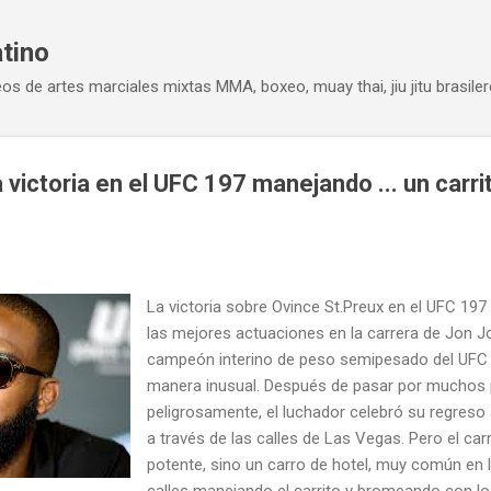
Ir al contenido principal
atino
eos de artes marciales mixtas MMA, boxeo, muay thai, jiu jitu brasiler
victoria en el UFC 197 manejando ... un carri
La victoria sobre Ovince St.Preux en el UFC 19
las mejores actuaciones en la carrera de Jon J
campeón interino de peso semipesado del UFC d
manera inusual. Después de pasar por muchos 
peligrosamente, el luchador celebró su regreso
a través de las calles de Las Vegas. Pero el ca
potente, sino un carro de hotel, muy común en l
calles manejando el carrito y bromeando con lo