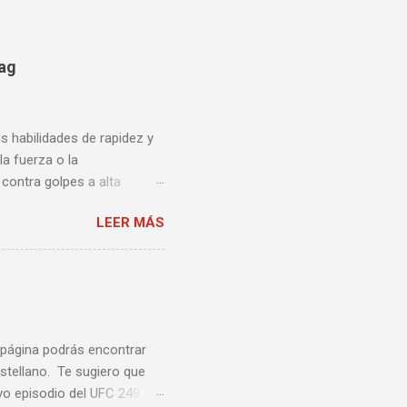
bag
us habilidades de rapidez y
la fuerza o la
contra golpes a alta
una pelea y muy bueno para
LEER MÁS
ción te enseñamos algunos
ta lista de videos podrás
a página podrás encontrar
stellano. Te sugiero que
vo episodio del UFC 249