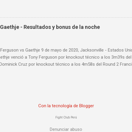
d: Vlog Series. Episodio 1 Episodio 2 Episodio 3 Episodio 4
ente!
Gaethje - Resultados y bonus de la noche
 Ferguson vs Gaethje 9 de mayo de 2020, Jacksonville - Estados U
aethje venció a Tony Ferguson por knockout técnico a los 3m39s de
 Dominick Cruz por knockout técnico a los 4m58s del Round 2 Franc
 Rozenstruik por knockout a los 20s del Round 1 Calvin Kattar venc
 a los 2m42s del Round 2 Greg Hardy venció a Yorgan de Castro por 
ARD PRELIMINAR: Anthony Pettis venció a Donald Cerrone por decisió
einik venció a Fabrício Werdum por decisión dividida (28-29, 29-28 y
Michelle Waterson por decisión dividida (27-30, 29-28 y 30-27) Vice
Con la tecnología de Blogger
 knockout técnico (interrupción médica) a los 3m37s del Round 3 Bry
Rosa por decisión unánime (30-25, 30-25 y 30-24) Ryan Spann venci
Fight Club Perú
29-28, 28-29 ...
Denunciar abuso