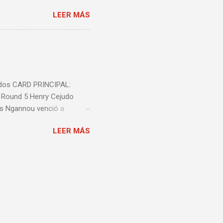
 Episodio 5 ...
LEER MÁS
nidos CARD PRINCIPAL:
l Round 5 Henry Cejudo
is Ngannou venció a
ió a Jeremy Stephens por
LEER MÁS
decisión unânime (triple
n unánime (triple 29-28)
 29-28) Carla Esparza
nte Luque venció a Niko
ce Mitchell venció a
ó a Sam Alvey por decisión