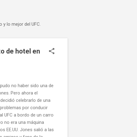
o y lo mejor del UFC.
to de hotel en
7 pudo no haber sido una de
ones. Pero ahora el
ecidió celebrarlo de una
problemas por conducir
 al UFC a bordo de un carro
rro no era una máquina
os EE.UU. Jones salió a las
s amigos y fans de la