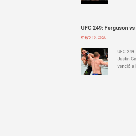
Embedde
proximam
UFC 249: Ferguson vs 
mayo 10, 2020
UFC 249:
Justin G
venció a
Jairzinho
knockout
30-27) C
Alexey Ol
venció a 
Price por
Charles 
dividida (