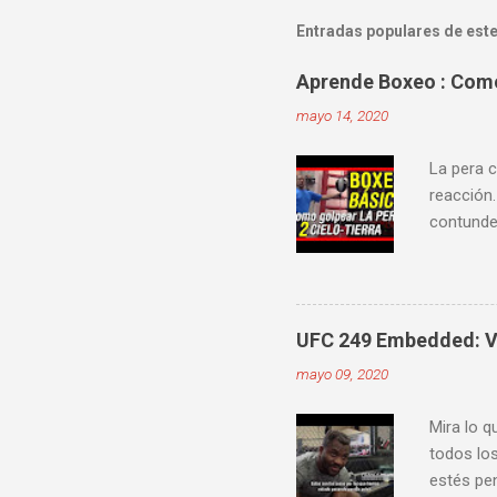
Entradas populares de este
Aprende Boxeo : Como 
mayo 14, 2020
La pera c
reacción.
contunden
velocidad
mejorar 
videos do
ver diver
UFC 249 Embedded: Vl
mayo 09, 2020
Mira lo q
todos los
estés pen