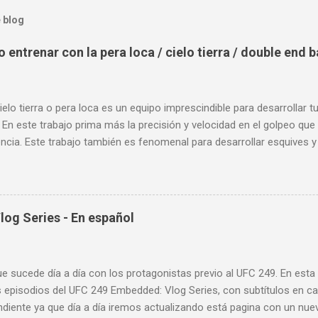
 blog
entrenar con la pera loca / cielo tierra / double end 
ielo tierra o pera loca es un equipo imprescindible para desarrollar t
 En este trabajo prima más la precisión y velocidad en el golpeo que 
cia. Este trabajo también es fenomenal para desarrollar esquives y 
; así como también las entradas rápidas para acortar distancia en 
la velocidad de tus desplazamientos o tu juego de pies. A continua
nde puedes aprender a golpear la pera cielo tierra o pera loca. En es
sos tipos de entrenamiento con la pera loca:
og Series - En español
ue sucede día a día con los protagonistas previo al UFC 249. En est
 episodios del UFC 249 Embedded: Vlog Series, con subtítulos en ca
diente ya que día a día iremos actualizando está pagina con un nue