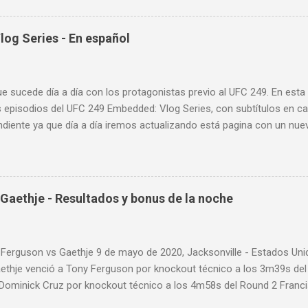
nde puedes aprender a golpear la pera cielo tierra o pera loca. En es
sos tipos de entrenamiento con la pera loca:
og Series - En español
ue sucede día a día con los protagonistas previo al UFC 249. En est
 episodios del UFC 249 Embedded: Vlog Series, con subtítulos en ca
diente ya que día a día iremos actualizando está pagina con un nue
d: Vlog Series. Episodio 1 Episodio 2 Episodio 3 Episodio 4
ente!
Gaethje - Resultados y bonus de la noche
 Ferguson vs Gaethje 9 de mayo de 2020, Jacksonville - Estados U
aethje venció a Tony Ferguson por knockout técnico a los 3m39s de
 Dominick Cruz por knockout técnico a los 4m58s del Round 2 Franc
 Rozenstruik por knockout a los 20s del Round 1 Calvin Kattar venc