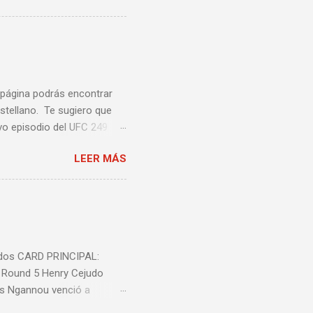
ta lista de videos podrás
a página podrás encontrar
stellano. Te sugiero que
vo episodio del UFC 249
 Episodio 5 ...
LEER MÁS
nidos CARD PRINCIPAL:
l Round 5 Henry Cejudo
is Ngannou venció a
ió a Jeremy Stephens por