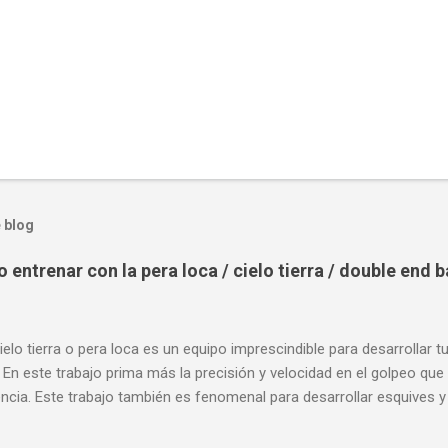
 blog
entrenar con la pera loca / cielo tierra / double end 
ielo tierra o pera loca es un equipo imprescindible para desarrollar t
 En este trabajo prima más la precisión y velocidad en el golpeo que 
cia. Este trabajo también es fenomenal para desarrollar esquives y 
; así como también las entradas rápidas para acortar distancia en 
la velocidad de tus desplazamientos o tu juego de pies. A continua