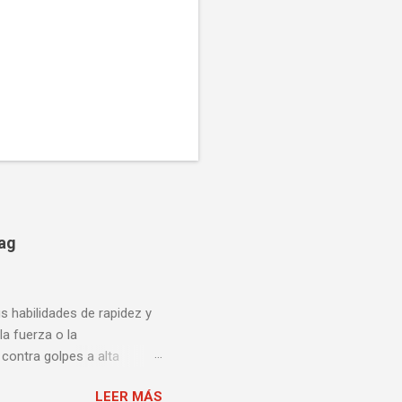
bag
us habilidades de rapidez y
la fuerza o la
contra golpes a alta
una pelea y muy bueno para
LEER MÁS
ción te enseñamos algunos