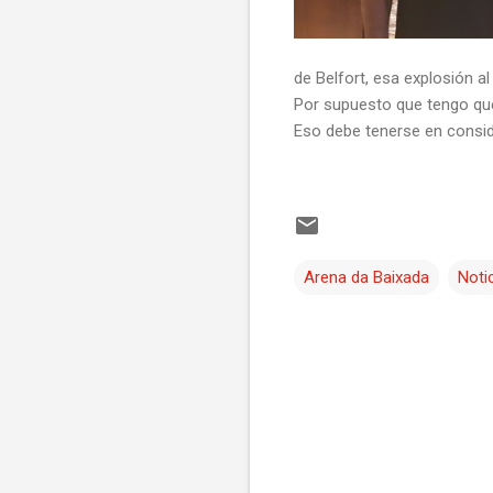
de Belfort, esa explosión al
Por supuesto que tengo que 
Eso debe tenerse en consid
Arena da Baixada
Noti
C
o
m
e
n
t