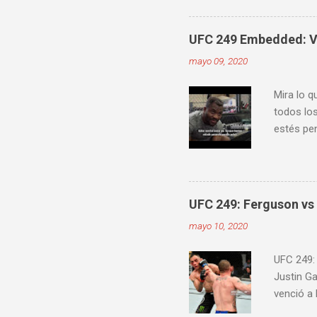
videos do
ver diver
UFC 249 Embedded: Vl
mayo 09, 2020
Mira lo q
todos los
estés pen
Embedde
proximam
UFC 249: Ferguson vs 
mayo 10, 2020
UFC 249:
Justin G
venció a
Jairzinho