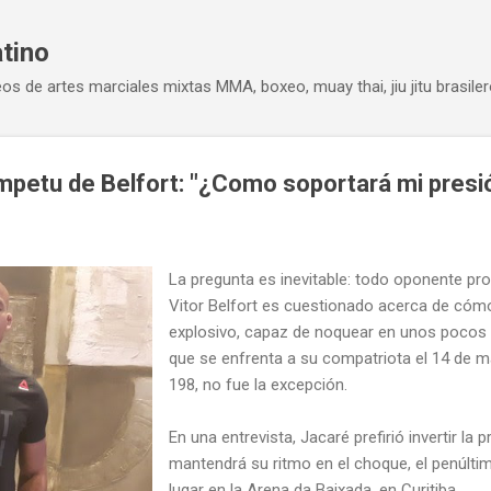
Ir al contenido principal
atino
eos de artes marciales mixtas MMA, boxeo, muay thai, jiu jitu brasiler
mpetu de Belfort: "¿Como soportará mi presi
La pregunta es inevitable: todo oponente pr
Vitor Belfort es cuestionado acerca de cóm
explosivo, capaz de noquear en unos pocos
que se enfrenta a su compatriota el 14 de ma
198, no fue la excepción.
En una entrevista, Jacaré prefirió invertir la
mantendrá su ritmo en el choque, el penúltim
lugar en la Arena da Baixada, en Curitiba.