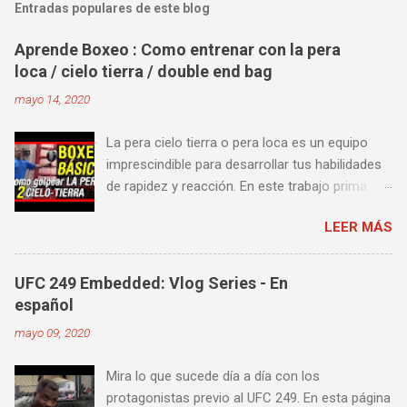
Entradas populares de este blog
Aprende Boxeo : Como entrenar con la pera
loca / cielo tierra / double end bag
mayo 14, 2020
La pera cielo tierra o pera loca es un equipo
imprescindible para desarrollar tus habilidades
de rapidez y reacción. En este trabajo prima
más la precisión y velocidad en el golpeo que la
LEER MÁS
fuerza o la contundencia. Este trabajo también
es fenomenal para desarrollar esquives y
contra golpes a alta velocidad; así como
UFC 249 Embedded: Vlog Series - En
también las entradas rápidas para acortar
español
distancia en una pelea y muy bueno para
mayo 09, 2020
mejorar la velocidad de tus desplazamientos o
tu juego de pies. A continuación te enseñamos
Mira lo que sucede día a día con los
algunos videos donde puedes aprender a
protagonistas previo al UFC 249. En esta página
golpear la pera cielo tierra o pera loca. En esta