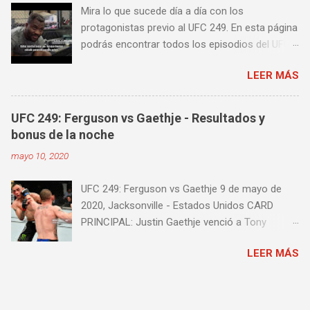
Mira lo que sucede día a día con los
algunos videos donde puedes aprender a
protagonistas previo al UFC 249. En esta página
golpear la pera cielo tierra o pera loca. En esta
podrás encontrar todos los episodios del UFC
lista de videos podrás ver diversos tipos de
249 Embedded: Vlog Series, con subtítulos en
entrenamiento con la pera loca:
LEER MÁS
castellano. Te sugiero que estés pendiente ya
que día a día iremos actualizando está pagina
con un nuevo episodio del UFC 249 Embedded:
UFC 249: Ferguson vs Gaethje - Resultados y
Vlog Series. Episodio 1 Episodio 2
bonus de la noche
Episodio 3 Episodio 4 Episodio 5 ...
mayo 10, 2020
proximamente!
UFC 249: Ferguson vs Gaethje 9 de mayo de
2020, Jacksonville - Estados Unidos CARD
PRINCIPAL: Justin Gaethje venció a Tony
Ferguson por knockout técnico a los 3m39s del
LEER MÁS
Round 5 Henry Cejudo venció a Dominick Cruz
por knockout técnico a los 4m58s del Round 2
Francis Ngannou venció a Jairzinho
Rozenstruik por knockout a los 20s del Round 1