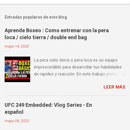
Entradas populares de este blog
Aprende Boxeo : Como entrenar con la pera
loca / cielo tierra / double end bag
mayo 14, 2020
La pera cielo tierra o pera loca es un equipo
imprescindible para desarrollar tus habilidades
de rapidez y reacción. En este trabajo prima
más la precisión y velocidad en el golpeo que la
LEER MÁS
fuerza o la contundencia. Este trabajo también
es fenomenal para desarrollar esquives y
contra golpes a alta velocidad; así como
UFC 249 Embedded: Vlog Series - En
también las entradas rápidas para acortar
español
distancia en una pelea y muy bueno para
mayo 09, 2020
mejorar la velocidad de tus desplazamientos o
tu juego de pies. A continuación te enseñamos