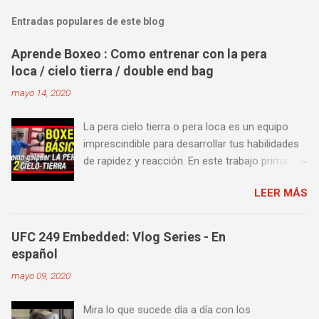
Entradas populares de este blog
Aprende Boxeo : Como entrenar con la pera
loca / cielo tierra / double end bag
mayo 14, 2020
La pera cielo tierra o pera loca es un equipo
imprescindible para desarrollar tus habilidades
de rapidez y reacción. En este trabajo prima
más la precisión y velocidad en el golpeo que la
LEER MÁS
fuerza o la contundencia. Este trabajo también
es fenomenal para desarrollar esquives y
contra golpes a alta velocidad; así como
UFC 249 Embedded: Vlog Series - En
también las entradas rápidas para acortar
español
distancia en una pelea y muy bueno para
mayo 09, 2020
mejorar la velocidad de tus desplazamientos o
tu juego de pies. A continuación te enseñamos
Mira lo que sucede día a día con los
algunos videos donde puedes aprender a