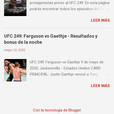
protagonistas previo al UFC 249. En esta página
golpear la pera cielo tierra o pera loca. En esta
podrás encontrar todos los episodios del UFC
lista de videos podrás ver diversos tipos de
249 Embedded: Vlog Series, con subtítulos en
entrenamiento con la pera loca:
LEER MÁS
castellano. Te sugiero que estés pendiente ya
que día a día iremos actualizando está pagina
con un nuevo episodio del UFC 249 Embedded:
UFC 249: Ferguson vs Gaethje - Resultados y
Vlog Series. Episodio 1 Episodio 2
bonus de la noche
Episodio 3 Episodio 4 Episodio 5 ...
mayo 10, 2020
proximamente!
UFC 249: Ferguson vs Gaethje 9 de mayo de
2020, Jacksonville - Estados Unidos CARD
PRINCIPAL: Justin Gaethje venció a Tony
Ferguson por knockout técnico a los 3m39s del
LEER MÁS
Round 5 Henry Cejudo venció a Dominick Cruz
por knockout técnico a los 4m58s del Round 2
Francis Ngannou venció a Jairzinho
Rozenstruik por knockout a los 20s del Round 1
Con la tecnología de Blogger
Calvin Kattar venció a Jeremy Stephens por