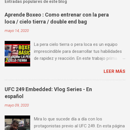
Entradas populares de este blog
Aprende Boxeo : Como entrenar con la pera
loca / cielo tierra / double end bag
mayo 14, 2020
La pera cielo tierra o pera loca es un equipo
imprescindible para desarrollar tus habilidades
de rapidez y reacción. En este trabajo prima
más la precisión y velocidad en el golpeo que la
LEER MÁS
fuerza o la contundencia. Este trabajo también
es fenomenal para desarrollar esquives y
contra golpes a alta velocidad; así como
UFC 249 Embedded: Vlog Series - En
también las entradas rápidas para acortar
español
distancia en una pelea y muy bueno para
mayo 09, 2020
mejorar la velocidad de tus desplazamientos o
tu juego de pies. A continuación te enseñamos
Mira lo que sucede día a día con los
algunos videos donde puedes aprender a
protagonistas previo al UFC 249. En esta página
golpear la pera cielo tierra o pera loca. En esta