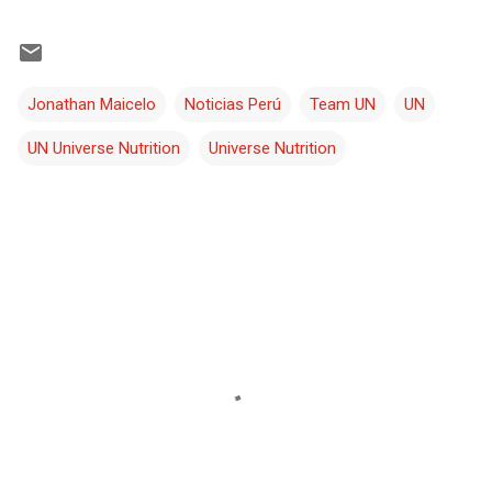
Jonathan Maicelo
Noticias Perú
Team UN
UN
UN Universe Nutrition
Universe Nutrition
C
o
m
e
n
t
a
r
i
o