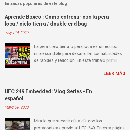
Entradas populares de este blog
Aprende Boxeo : Como entrenar con la pera
loca / cielo tierra / double end bag
mayo 14, 2020
La pera cielo tierra o pera loca es un equipo
imprescindible para desarrollar tus habilidades
de rapidez y reacción. En este trabajo prima
más la precisión y velocidad en el golpeo que la
LEER MÁS
fuerza o la contundencia. Este trabajo también
es fenomenal para desarrollar esquives y
contra golpes a alta velocidad; así como
UFC 249 Embedded: Vlog Series - En
también las entradas rápidas para acortar
español
distancia en una pelea y muy bueno para
mayo 09, 2020
mejorar la velocidad de tus desplazamientos o
tu juego de pies. A continuación te enseñamos
Mira lo que sucede día a día con los
algunos videos donde puedes aprender a
protagonistas previo al UFC 249. En esta página
golpear la pera cielo tierra o pera loca. En esta