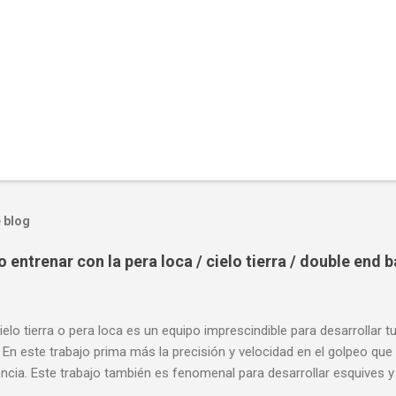
 blog
entrenar con la pera loca / cielo tierra / double end 
ielo tierra o pera loca es un equipo imprescindible para desarrollar t
 En este trabajo prima más la precisión y velocidad en el golpeo que 
cia. Este trabajo también es fenomenal para desarrollar esquives y 
; así como también las entradas rápidas para acortar distancia en 