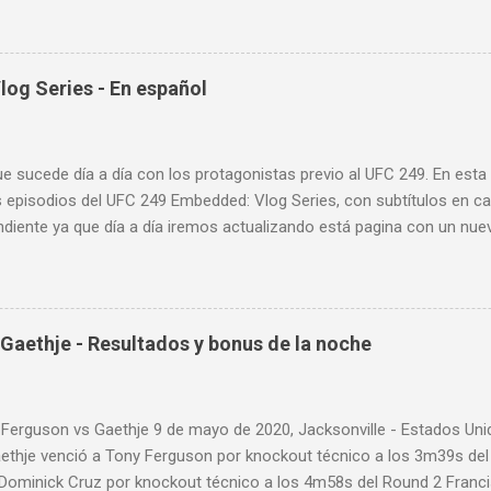
la velocidad de tus desplazamientos o tu juego de pies. A continua
nde puedes aprender a golpear la pera cielo tierra o pera loca. En es
sos tipos de entrenamiento con la pera loca:
og Series - En español
ue sucede día a día con los protagonistas previo al UFC 249. En est
 episodios del UFC 249 Embedded: Vlog Series, con subtítulos en ca
diente ya que día a día iremos actualizando está pagina con un nue
d: Vlog Series. Episodio 1 Episodio 2 Episodio 3 Episodio 4
ente!
Gaethje - Resultados y bonus de la noche
 Ferguson vs Gaethje 9 de mayo de 2020, Jacksonville - Estados U
aethje venció a Tony Ferguson por knockout técnico a los 3m39s de
 Dominick Cruz por knockout técnico a los 4m58s del Round 2 Franc