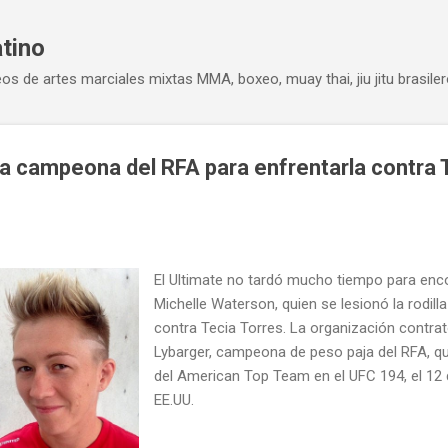
Ir al contenido principal
atino
eos de artes marciales mixtas MMA, boxeo, muay thai, jiu jitu brasiler
 la campeona del RFA para enfrentarla contra 
El Ultimate no tardó mucho tiempo para enc
Michelle Waterson, quien se lesionó la rodilla
contra Tecia Torres. La organización contra
Lybarger, campeona de peso paja del RFA, que
del American Top Team en el UFC 194, el 12
EE.UU.