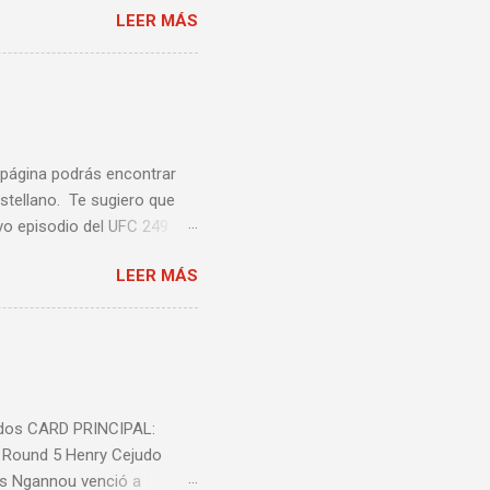
LEER MÁS
ción te enseñamos algunos
ta lista de videos podrás
a página podrás encontrar
stellano. Te sugiero que
vo episodio del UFC 249
 Episodio 5 ...
LEER MÁS
nidos CARD PRINCIPAL:
l Round 5 Henry Cejudo
is Ngannou venció a