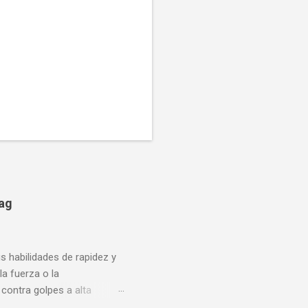
bag
us habilidades de rapidez y
la fuerza o la
contra golpes a alta
una pelea y muy bueno para