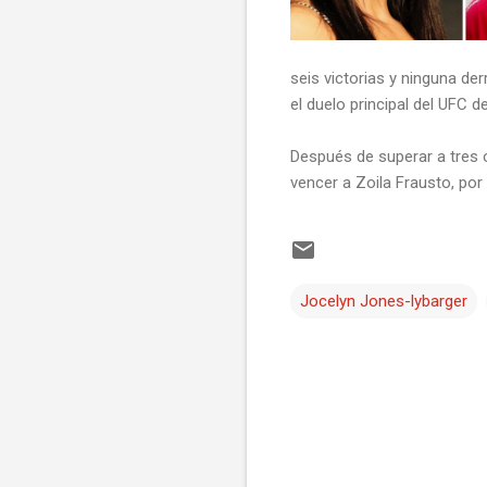
seis victorias y ninguna de
el duelo principal del UFC 
Después de superar a tres o
vencer a Zoila Frausto, por
Jocelyn Jones-lybarger
C
o
m
e
n