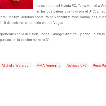
La ex atleta del Invicta FC, Tecia venció a A
en las dos peleas que tuvo por el UFC. En s
rrota - incluye victorias sobre Paige Vanzant y Rose Namajunas, curi
del 10 de diciembre, también en Las Vegas.
ponentes en la decisión, Jones-Lybarger disputó - y ganó - el título
 puntos, en la edición número 31.
Michelle Waterson
MMA femenino
Noticias UFC
Peso Pa