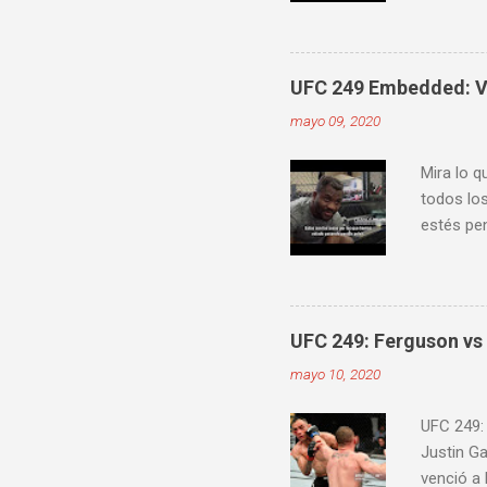
mejorar 
videos do
ver diver
UFC 249 Embedded: Vl
mayo 09, 2020
Mira lo q
todos los
estés pen
Embedde
proximam
UFC 249: Ferguson vs 
mayo 10, 2020
UFC 249:
Justin G
venció a