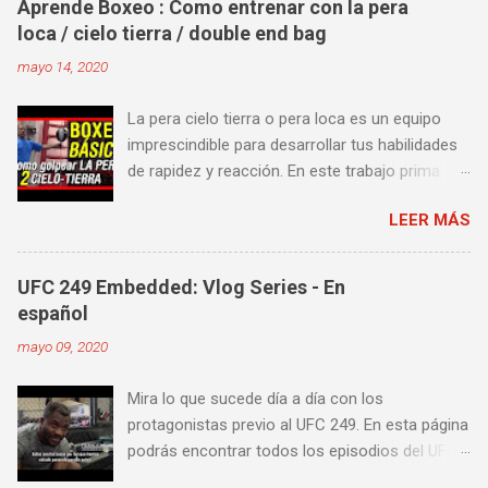
Aprende Boxeo : Como entrenar con la pera
loca / cielo tierra / double end bag
mayo 14, 2020
La pera cielo tierra o pera loca es un equipo
imprescindible para desarrollar tus habilidades
de rapidez y reacción. En este trabajo prima
más la precisión y velocidad en el golpeo que la
LEER MÁS
fuerza o la contundencia. Este trabajo también
es fenomenal para desarrollar esquives y
contra golpes a alta velocidad; así como
UFC 249 Embedded: Vlog Series - En
también las entradas rápidas para acortar
español
distancia en una pelea y muy bueno para
mayo 09, 2020
mejorar la velocidad de tus desplazamientos o
tu juego de pies. A continuación te enseñamos
Mira lo que sucede día a día con los
algunos videos donde puedes aprender a
protagonistas previo al UFC 249. En esta página
golpear la pera cielo tierra o pera loca. En esta
podrás encontrar todos los episodios del UFC
lista de videos podrás ver diversos tipos de
249 Embedded: Vlog Series, con subtítulos en
entrenamiento con la pera loca: