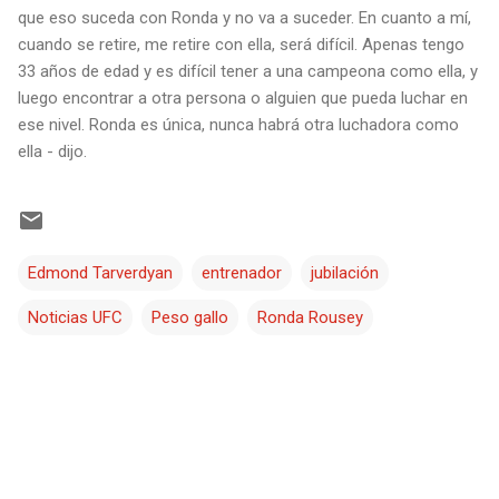
que eso suceda con Ronda y no va a suceder. En cuanto a mí,
cuando se retire, me retire con ella, será difícil. Apenas tengo
33 años de edad y es difícil tener a una campeona como ella, y
luego encontrar a otra persona o alguien que pueda luchar en
ese nivel. Ronda es única, nunca habrá otra luchadora como
ella - dijo.
Edmond Tarverdyan
entrenador
jubilación
Noticias UFC
Peso gallo
Ronda Rousey
C
o
m
e
n