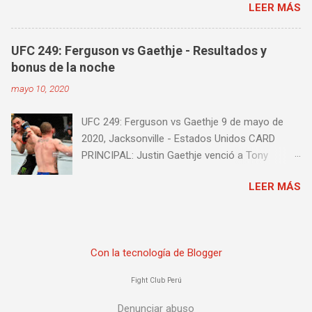
LEER MÁS
castellano. Te sugiero que estés pendiente ya
que día a día iremos actualizando está pagina
con un nuevo episodio del UFC 249 Embedded:
UFC 249: Ferguson vs Gaethje - Resultados y
Vlog Series. Episodio 1 Episodio 2
bonus de la noche
Episodio 3 Episodio 4 Episodio 5 ...
mayo 10, 2020
proximamente!
UFC 249: Ferguson vs Gaethje 9 de mayo de
2020, Jacksonville - Estados Unidos CARD
PRINCIPAL: Justin Gaethje venció a Tony
Ferguson por knockout técnico a los 3m39s del
LEER MÁS
Round 5 Henry Cejudo venció a Dominick Cruz
por knockout técnico a los 4m58s del Round 2
Francis Ngannou venció a Jairzinho
Rozenstruik por knockout a los 20s del Round 1
Con la tecnología de Blogger
Calvin Kattar venció a Jeremy Stephens por
knockout a los 2m42s del Round 2 Greg Hardy
Fight Club Perú
venció a Yorgan de Castro por decisión
unânime (triple 30-27) CARD PRELIMINAR:
Denunciar abuso